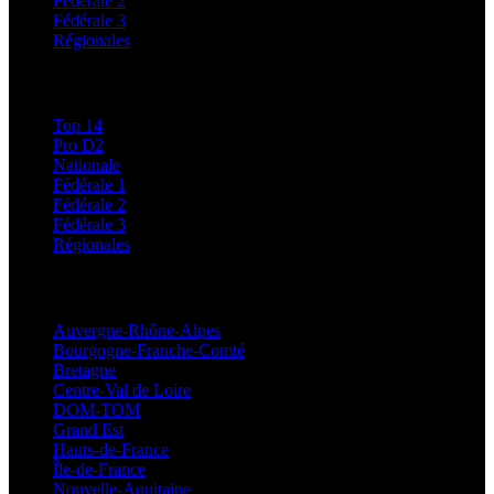
Fédérale 2
Fédérale 3
Régionales
Classements
Top 14
Pro D2
Nationale
Fédérale 1
Fédérale 2
Fédérale 3
Régionales
Régionales
Auvergne-Rhône-Alpes
Bourgogne-Franche-Comté
Bretagne
Centre-Val de Loire
DOM-TOM
Grand Est
Hauts-de-France
Île-de-France
Nouvelle-Aquitaine