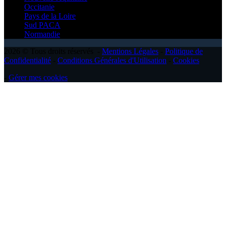
Occitanie
Pays de la Loire
Sud PACA
Normandie
2026 © Tous droits réservés -
Mentions Légales
-
Politique de
Confidentialité
-
Conditions Générales d'Utilisation
-
Cookies
-
Gérer mes cookies