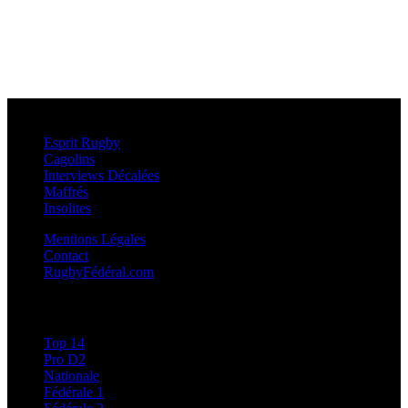
Esprit Rugby
Esprit Rugby
Cagolins
Interviews Décalées
Maffrés
Insolites
Mentions Légales
Contact
RugbyFédéral.com
Calendriers et Résultats
Top 14
Pro D2
Nationale
Fédérale 1