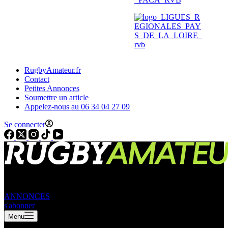
RugbyAmateur.fr
Contact
Petites Annonces
Soumettre un article
Appelez-nous au 06 34 04 27 09
Se connecter
ANNONCES
s'abonner
Menu