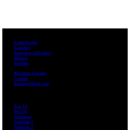
Esprit Rugby
Esprit Rugby
Cagolins
Interviews Décalées
Maffrés
Insolites
Mentions Légales
Contact
RugbyFédéral.com
Calendriers et Résultats
Top 14
Pro D2
Nationale
Fédérale 1
Fédérale 2