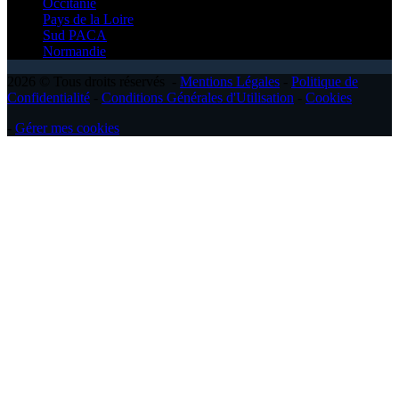
Occitanie
Pays de la Loire
Sud PACA
Normandie
2026 © Tous droits réservés -
Mentions Légales
-
Politique de
Confidentialité
-
Conditions Générales d'Utilisation
-
Cookies
-
Gérer mes cookies