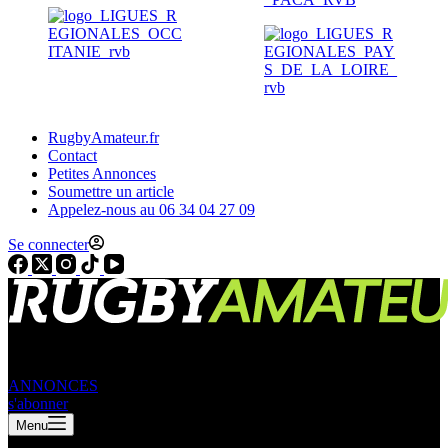
RugbyAmateur.fr
Contact
Petites Annonces
Soumettre un article
Appelez-nous au 06 34 04 27 09
Se connecter
ANNONCES
s'abonner
Menu