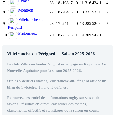
Eymet
7
33
18
-108
7
0
11
316
424
1
4
Montpon
8
27
18
-204
5
0
13
331
535
0
7
Villefranche-du-
9
23
17
-241
4
0
13
285
526
0
7
Périgord
Prigonrieux
10
20
18
-233
3
1
14
309
542
1
5
Villefranche-du-Périgord — Saison 2025-2026
Le club Villefranche-du-Périgord est engagé en Régionale 3 -
Nouvelle-Aquitaine pour la saison 2025-2026.
Sur les 5 derniers matchs, Villefranche-du-Périgord affiche un
bilan de 1 victoire, 1 nul et 3 défaites.
Retrouvez l'essentiel des informations rugby sur vos clubs
favoris : résultats en direct, calendrier des matchs,
classements, effectifs et statistiques de la saison en cours.