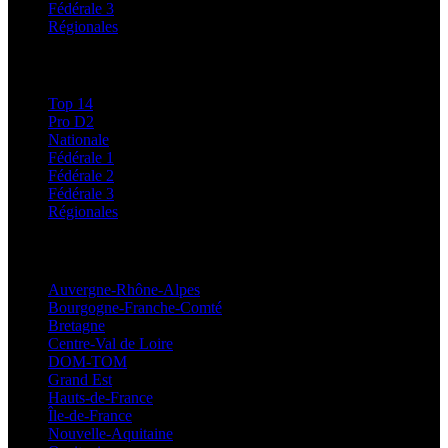
Fédérale 3
Régionales
Classements
Top 14
Pro D2
Nationale
Fédérale 1
Fédérale 2
Fédérale 3
Régionales
Régionales
Auvergne-Rhône-Alpes
Bourgogne-Franche-Comté
Bretagne
Centre-Val de Loire
DOM-TOM
Grand Est
Hauts-de-France
Île-de-France
Nouvelle-Aquitaine