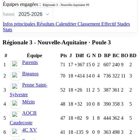
Équipes engagées :
Régionale 3 - Nouvelle-Aquitaine
#9
Saison
Infos principales
Résultats
Calendrier
Classement
Effectif
Stades
Stats
Régionale 3 - Nouvelle-Aquitaine · Poule 3
#
Équipe
Pts
J
Diff
G
N
D
BP
BC
BO
BD
Parentis
1
71
17
+367
15
0
2
607
240
9
2
Biganos
2
70
18
+414
14
0
4
736
322
11
3
Penne Saint-
3
52
18
+26
11
2
5
387
361
2
2
Sylvestre
Mézin
4
48
18
+32
10
0
8
390
358
3
5
AOCB
5
47
18
+82
9
1
8
444
362
4
5
Caudecoste
4C XV
6
41
18
-135
9
0
9
363
498
3
2