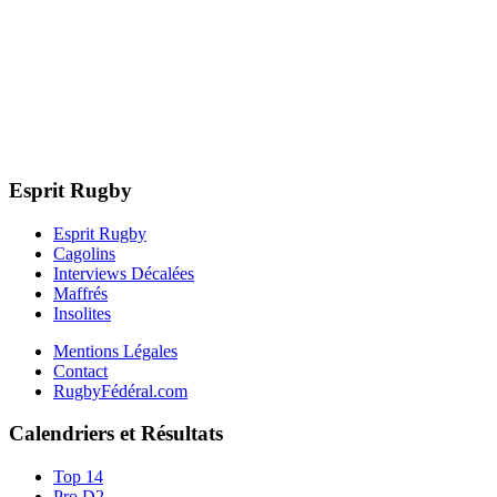
Esprit Rugby
Esprit Rugby
Cagolins
Interviews Décalées
Maffrés
Insolites
Mentions Légales
Contact
RugbyFédéral.com
Calendriers et Résultats
Top 14
Pro D2