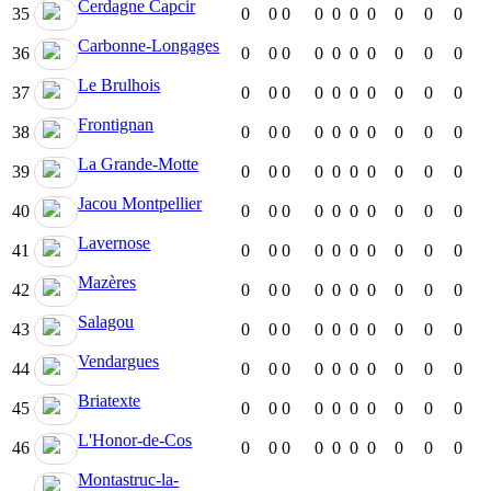
Cerdagne Capcir
35
0
0
0
0
0
0
0
0
0
0
Carbonne-Longages
36
0
0
0
0
0
0
0
0
0
0
Le Brulhois
37
0
0
0
0
0
0
0
0
0
0
Frontignan
38
0
0
0
0
0
0
0
0
0
0
La Grande-Motte
39
0
0
0
0
0
0
0
0
0
0
Jacou Montpellier
40
0
0
0
0
0
0
0
0
0
0
Lavernose
41
0
0
0
0
0
0
0
0
0
0
Mazères
42
0
0
0
0
0
0
0
0
0
0
Salagou
43
0
0
0
0
0
0
0
0
0
0
Vendargues
44
0
0
0
0
0
0
0
0
0
0
Briatexte
45
0
0
0
0
0
0
0
0
0
0
L'Honor-de-Cos
46
0
0
0
0
0
0
0
0
0
0
Montastruc-la-