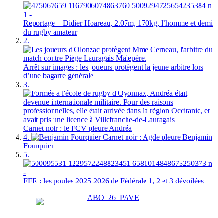
Reportage – Didier Hoareau, 2.07m, 170kg, l’homme et demi
du rugby amateur
2.
Arrêt sur images : les joueurs protègent la jeune arbitre lors
d’une bagarre générale
3.
Carnet noir : le FCV pleure Andréa
4.
Carnet noir : Agde pleure Benjamin
Fourquier
5.
FFR : les poules 2025-2026 de Fédérale 1, 2 et 3 dévoilées