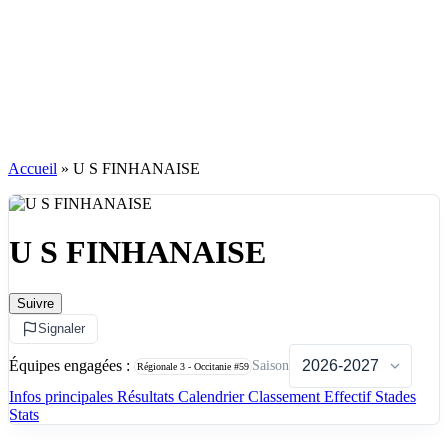
Accueil
»
U S FINHANAISE
U S FINHANAISE
Suivre
Signaler
Équipes engagées :
Saison
Régionale 3 - Occitanie
#59
Infos principales
Résultats
Calendrier
Classement
Effectif
Stades
Stats