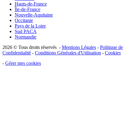
Hauts-de-France
Île-de-France
Nouvelle-Aquitaine
Occitanie
Pays de la Loire
Sud PACA
Normandie
2026 © Tous droits réservés -
Mentions Légales
-
Politique de
Confidentialité
-
Conditions Générales d'Utilisation
-
Cookies
-
Gérer mes cookies