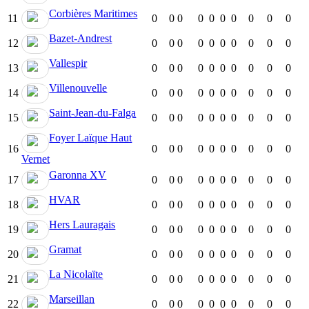
Corbières Maritimes
11
0
0
0
0
0
0
0
0
0
0
Bazet-Andrest
12
0
0
0
0
0
0
0
0
0
0
Vallespir
13
0
0
0
0
0
0
0
0
0
0
Villenouvelle
14
0
0
0
0
0
0
0
0
0
0
Saint-Jean-du-Falga
15
0
0
0
0
0
0
0
0
0
0
Foyer Laïque Haut
16
0
0
0
0
0
0
0
0
0
0
Vernet
Garonna XV
17
0
0
0
0
0
0
0
0
0
0
HVAR
18
0
0
0
0
0
0
0
0
0
0
Hers Lauragais
19
0
0
0
0
0
0
0
0
0
0
Gramat
20
0
0
0
0
0
0
0
0
0
0
La Nicolaïte
21
0
0
0
0
0
0
0
0
0
0
Marseillan
22
0
0
0
0
0
0
0
0
0
0