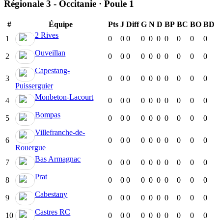
Régionale 3 - Occitanie · Poule 1
#
Équipe
Pts
J
Diff
G
N
D
BP
BC
BO
BD
2 Rives
1
0
0
0
0
0
0
0
0
0
0
Ouveillan
2
0
0
0
0
0
0
0
0
0
0
Capestang-
3
0
0
0
0
0
0
0
0
0
0
Puisserguier
Monbeton-Lacourt
4
0
0
0
0
0
0
0
0
0
0
Bompas
5
0
0
0
0
0
0
0
0
0
0
Villefranche-de-
6
0
0
0
0
0
0
0
0
0
0
Rouergue
Bas Armagnac
7
0
0
0
0
0
0
0
0
0
0
Prat
8
0
0
0
0
0
0
0
0
0
0
Cabestany
9
0
0
0
0
0
0
0
0
0
0
Castres RC
10
0
0
0
0
0
0
0
0
0
0