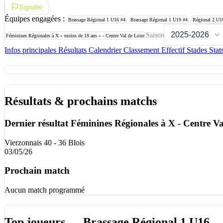
Signaler
Équipes engagées :
Brassage Régional 1 U16
#4
Brassage Régional 1 U19
#4
Régional 2 U
Saison
Féminines Régionales à X « moins de 18 ans » - Centre Val de Loire
Infos principales
Résultats
Calendrier
Classement
Effectif
Stades
Stat
Résultats & prochains matchs
Dernier résultat
Féminines Régionales à X - Centre Va
Vierzonnais 40 - 36 Blois
03/05/26
Prochain match
Aucun match programmé
Top joueurs — Brassage Régional 1 U16