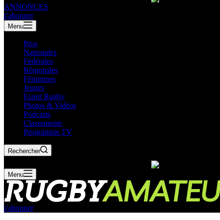
ANNONCES
s'abonner
Menu
Pros
Nationales
Fédérales
Régionales
Féminines
Jeunes
Esprit Rugby
Photos & Vidéos
Podcasts
Classements
Programme TV
Rechercher
Menu
s'abonner