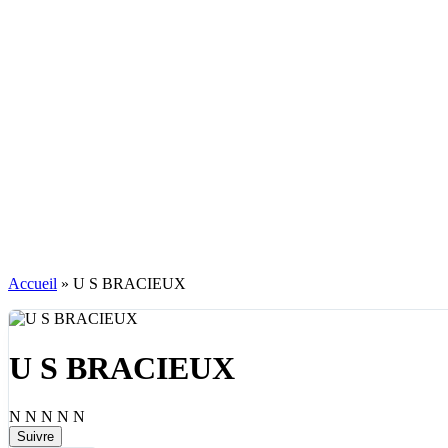
Accueil
»
U S BRACIEUX
U S BRACIEUX
N
N
N
N
N
Suivre