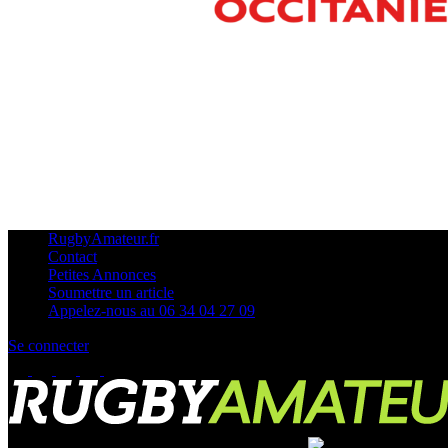
RugbyAmateur.fr
Contact
Petites Annonces
Soumettre un article
Appelez-nous au 06 34 04 27 09
Se connecter