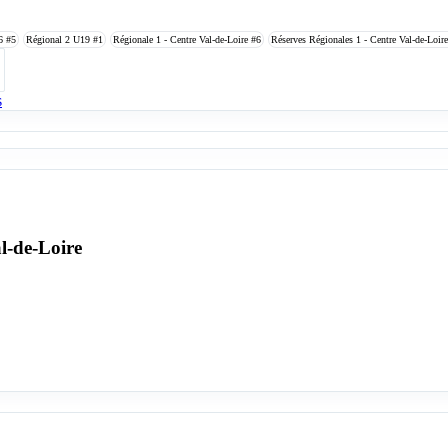
16
#5
Régional 2 U19
#1
Régionale 1 - Centre Val-de-Loire
#6
Réserves Régionales 1 - Centre Val-de-Loir
s
l-de-Loire