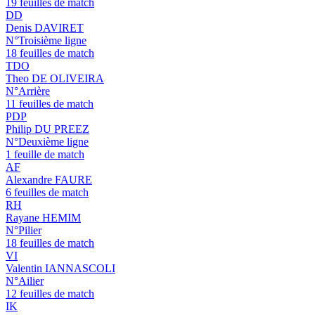
19 feuilles de match
DD
Denis DAVIRET
N°Troisième ligne
18 feuilles de match
TDO
Theo DE OLIVEIRA
N°Arrière
11 feuilles de match
PDP
Philip DU PREEZ
N°Deuxième ligne
1 feuille de match
AF
Alexandre FAURE
6 feuilles de match
RH
Rayane HEMIM
N°Pilier
18 feuilles de match
VI
Valentin IANNASCOLI
N°Ailier
12 feuilles de match
IK