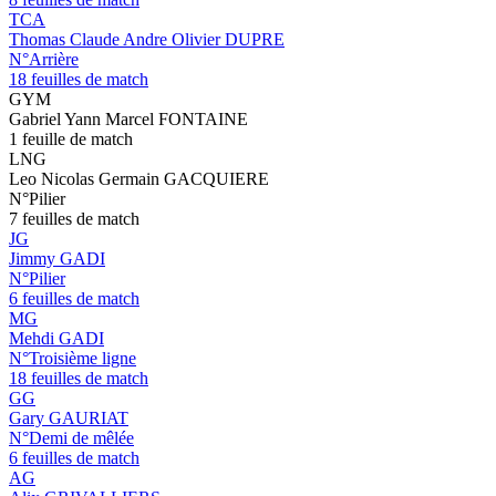
TCA
Thomas Claude Andre Olivier DUPRE
N°Arrière
18 feuilles de match
GYM
Gabriel Yann Marcel FONTAINE
1 feuille de match
LNG
Leo Nicolas Germain GACQUIERE
N°Pilier
7 feuilles de match
JG
Jimmy GADI
N°Pilier
6 feuilles de match
MG
Mehdi GADI
N°Troisième ligne
18 feuilles de match
GG
Gary GAURIAT
N°Demi de mêlée
6 feuilles de match
AG