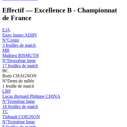
Effectif — Excellence B - Championnat
de France
EJA
Enzo James ADIPI
N°Centre
3 feuilles de match
MB
Mathieu BISMUTH
N°Deuxième ligne
17 feuilles de match
BC
Boris CHAGNON
N°Demi de mêlée
1 feuille de match
LBP
Lucas Bernard Philippe CHINA
N°Troisième ligne
18 feuilles de match
TC
Thibault COIGNON
N°Troisième ligne
8 feuilles de match