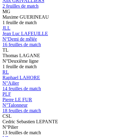
Alix GRIVALLIERS
2 feuilles de match
MG
Maxime GUERINEAU
1 feuille de match
JLL
Jean Luc LAFEUILLE
N°Demi de mêlée
16 feuilles de match
TL
Thomas LAGANE
N°Deuxième ligne
1 feuille de match
RL
Raphael LAHORE
N°Ailier
14 feuilles de match
PLF
Pierre LE FUR
N°Talonneur
18 feuilles de match
CSL
Cedric Sebastien LEPANTE
N°Pilier
13 feuilles de match