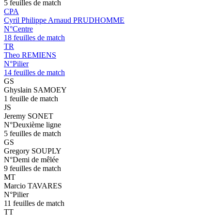
5 feuilles de match
CPA
Cyril Philippe Arnaud PRUDHOMME
N°Centre
18 feuilles de match
TR
Theo REMIENS
N°Pilier
14 feuilles de match
GS
Ghyslain SAMOEY
1 feuille de match
JS
Jeremy SONET
N°Deuxième ligne
5 feuilles de match
GS
Gregory SOUPLY
N°Demi de mêlée
9 feuilles de match
MT
Marcio TAVARES
N°Pilier
11 feuilles de match
TT