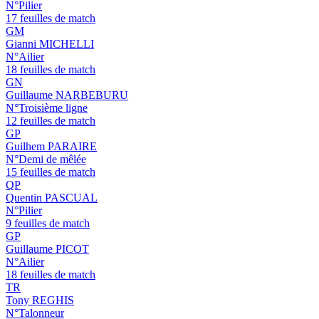
N°Pilier
17 feuilles de match
GM
Gianni MICHELLI
N°Ailier
18 feuilles de match
GN
Guillaume NARBEBURU
N°Troisième ligne
12 feuilles de match
GP
Guilhem PARAIRE
N°Demi de mêlée
15 feuilles de match
QP
Quentin PASCUAL
N°Pilier
9 feuilles de match
GP
Guillaume PICOT
N°Ailier
18 feuilles de match
TR
Tony REGHIS
N°Talonneur