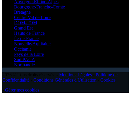
Auvergne-Rhône-Alpes
Bourgogne-Franche-Comté
Bretagne
Centre-Val de Loire
DOM-TOM
Grand Est
Hauts-de-France
Île-de-France
Nouvelle-Aquitaine
Occitanie
Pays de la Loire
Sud PACA
Normandie
2026 © Tous droits réservés -
Mentions Légales
-
Politique de
Confidentialité
-
Conditions Générales d'Utilisation
-
Cookies
-
Gérer mes cookies