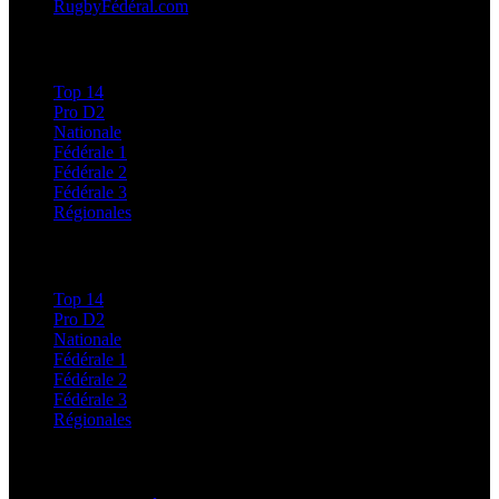
RugbyFédéral.com
Calendriers et Résultats
Top 14
Pro D2
Nationale
Fédérale 1
Fédérale 2
Fédérale 3
Régionales
Classements
Top 14
Pro D2
Nationale
Fédérale 1
Fédérale 2
Fédérale 3
Régionales
Régionales