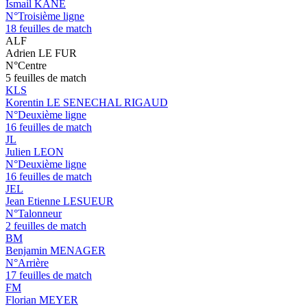
Ismail KANE
N°Troisième ligne
18 feuilles de match
ALF
Adrien LE FUR
N°Centre
5 feuilles de match
KLS
Korentin LE SENECHAL RIGAUD
N°Deuxième ligne
16 feuilles de match
JL
Julien LEON
N°Deuxième ligne
16 feuilles de match
JEL
Jean Etienne LESUEUR
N°Talonneur
2 feuilles de match
BM
Benjamin MENAGER
N°Arrière
17 feuilles de match
FM
Florian MEYER