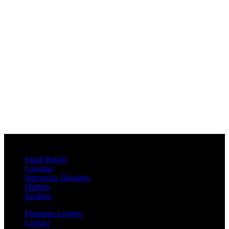
Esprit Rugby
Esprit Rugby
Cagolins
Interviews Décalées
Maffrés
Insolites
Mentions Légales
Contact