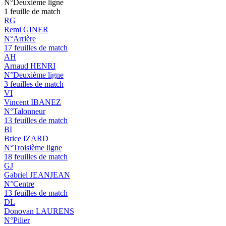
N°Deuxième ligne
1 feuille de match
RG
Remi GINER
N°Arrière
17 feuilles de match
AH
Arnaud HENRI
N°Deuxième ligne
3 feuilles de match
VI
Vincent IBANEZ
N°Talonneur
13 feuilles de match
BI
Brice IZARD
N°Troisième ligne
18 feuilles de match
GJ
Gabriel JEANJEAN
N°Centre
13 feuilles de match
DL
Donovan LAURENS
N°Pilier