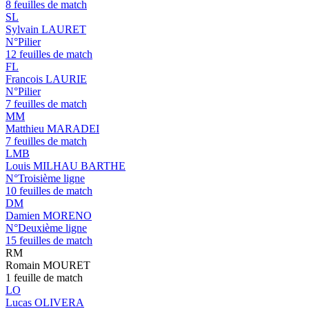
8 feuilles de match
SL
Sylvain LAURET
N°Pilier
12 feuilles de match
FL
Francois LAURIE
N°Pilier
7 feuilles de match
MM
Matthieu MARADEI
7 feuilles de match
LMB
Louis MILHAU BARTHE
N°Troisième ligne
10 feuilles de match
DM
Damien MORENO
N°Deuxième ligne
15 feuilles de match
RM
Romain MOURET
1 feuille de match
LO
Lucas OLIVERA