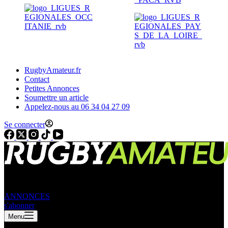
RugbyAmateur.fr
Contact
Petites Annonces
Soumettre un article
Appelez-nous au 06 34 04 27 09
Se connecter
ANNONCES
s'abonner
Menu