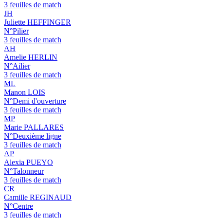
3 feuilles de match
JH
Juliette HEFFINGER
N°Pilier
3 feuilles de match
AH
Amelie HERLIN
N°Ailier
3 feuilles de match
ML
Manon LOIS
N°Demi d'ouverture
3 feuilles de match
MP
Marie PALLARES
N°Deuxième ligne
3 feuilles de match
AP
Alexia PUEYO
N°Talonneur
3 feuilles de match
CR
Camille REGINAUD
N°Centre
3 feuilles de match