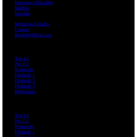
Interviews Décalées
Maffrés
Insolites
Mentions Légales
Contact
RugbyFédéral.com
Calendriers et Résultats
Top 14
Pro D2
Nationale
Fédérale 1
Fédérale 2
Fédérale 3
Régionales
Classements
Top 14
Pro D2
Nationale
Fédérale 1