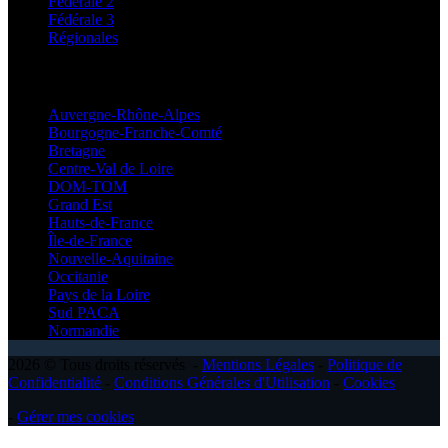
Fédérale 2
Fédérale 3
Régionales
Régionales
Auvergne-Rhône-Alpes
Bourgogne-Franche-Comté
Bretagne
Centre-Val de Loire
DOM-TOM
Grand Est
Hauts-de-France
Île-de-France
Nouvelle-Aquitaine
Occitanie
Pays de la Loire
Sud PACA
Normandie
2026 © Tous droits réservés -
Mentions Légales
-
Politique de
Confidentialité
-
Conditions Générales d'Utilisation
-
Cookies
-
Gérer mes cookies