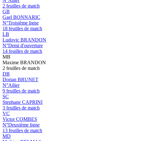
N°Ailier
2 feuilles de match
GB
Gael BONNARIC
N°Troisième ligne
18 feuilles de match
LB
Ludovic BRANDON
N°Demi d'ouverture
14 feuilles de match
MB
Maxime BRANDON
2 feuilles de match
DB
Dorian BRUNET
N°Ailier
9 feuilles de match
SC
Stephane CAPRINI
3 feuilles de match
VC
Victor COMBES
N°Deuxième ligne
13 feuilles de match
MD