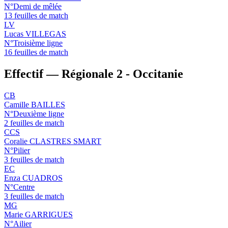
N°Demi de mêlée
13 feuilles de match
LV
Lucas VILLEGAS
N°Troisième ligne
16 feuilles de match
Effectif — Régionale 2 - Occitanie
CB
Camille BAILLES
N°Deuxième ligne
2 feuilles de match
CCS
Coralie CLASTRES SMART
N°Pilier
3 feuilles de match
EC
Enza CUADROS
N°Centre
3 feuilles de match
MG
Marie GARRIGUES
N°Ailier