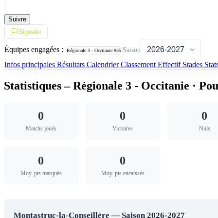
Suivre
Signaler
Équipes engagées :
Saison
Régionale 3 - Occitanie
#35
Infos principales
Résultats
Calendrier
Classement
Effectif
Stades
Stat
Statistiques – Régionale 3 - Occitanie · Pou
0
0
0
Matchs joués
Victoires
Nuls
0
0
Moy. pts marqués
Moy. pts encaissés
Montastruc-la-Conseillère — Saison 2026-2027