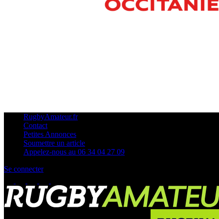
RugbyAmateur.fr
Contact
Petites Annonces
Soumettre un article
Appelez-nous au 06 34 04 27 09
Se connecter