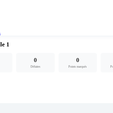
s
le 1
0
0
Défaites
Points marqués
Po