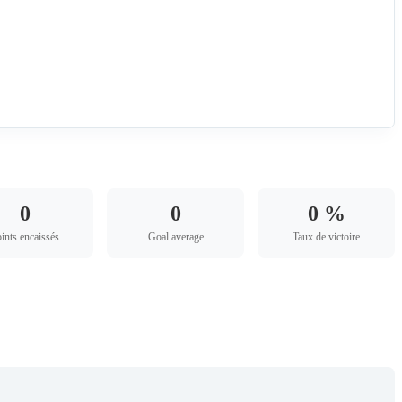
0
0
0 %
ints encaissés
Goal average
Taux de victoire