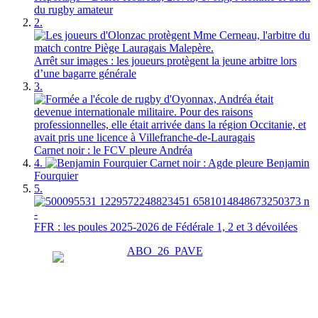
du rugby amateur
2.
Arrêt sur images : les joueurs protègent la jeune arbitre lors
d’une bagarre générale
3.
Carnet noir : le FCV pleure Andréa
4.
Carnet noir : Agde pleure Benjamin
Fourquier
5.
FFR : les poules 2025-2026 de Fédérale 1, 2 et 3 dévoilées