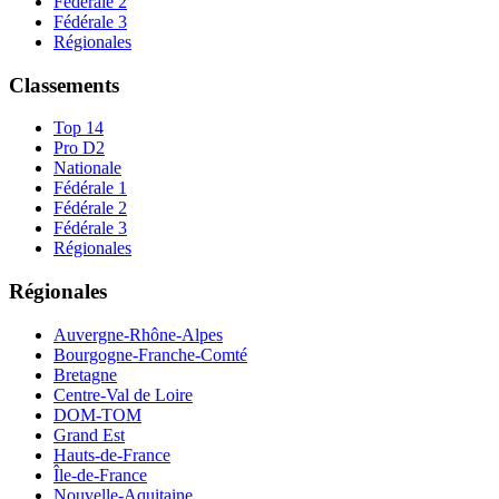
Fédérale 2
Fédérale 3
Régionales
Classements
Top 14
Pro D2
Nationale
Fédérale 1
Fédérale 2
Fédérale 3
Régionales
Régionales
Auvergne-Rhône-Alpes
Bourgogne-Franche-Comté
Bretagne
Centre-Val de Loire
DOM-TOM
Grand Est
Hauts-de-France
Île-de-France
Nouvelle-Aquitaine