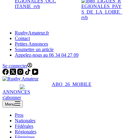
RugbyAmateur.fr
Contact
Petites Annonces
Soumettre un article
Appelez-nous au 06 34 04 27 09
Se connecter
ANNONCES
s'abonner
Menu
Pros
Nationales
Fédérales
Régionales
Féminines