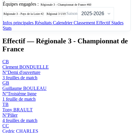
Équipes engagées :
Régionale 3 - Championnat de France
#60
Saison
Régionale 3 - Pays de la Loire
#2
Régional 3 U19
Infos principales
Résultats
Calendrier
Classement
Effectif
Stades
Stats
Effectif — Régionale 3 - Championnat de
France
CB
Clement BONDUELLE
N°Demi d'ouverture
3 feuilles de match
GB
Guillaume BOULEAU
N°Troisième ligne
1 feuille de match
TB
Tony BRAULT
N°Pilier
4 feuilles de match
CC
Cedric CHARLES