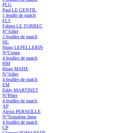
PLG
Paul LE GENTIL
1 feuille de match
FLT
Fabien LE TORREC
N°Ailier
2 feuilles de match
HL
Hugo LEPELLERIN
N°Centre
4 feuilles de match
HM
Hugo MAHE
N°Ailier
4 feuilles de match
EM
Eddy MARTINET
N°Pilier
4 feuilles de match
AP
Alexis PERSEILLE
N°Troisième ligne
4 feuilles de match
CP
Clement POMAREDE