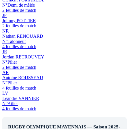
N°Demi de mêlée
2 feuilles de match
JP
Johnny POTTIER
2 feuilles de match
NR
Nathan RENOUARD
N°Talonneur
4 feuilles de match
JR
Jordan RETROUVEY
N°Pilier
2 feuilles de match
AR
Antoine ROUSSEAU
N°Pilier
4 feuilles de match
LV
Leandre VANNIER
N°Ailier
4 feuilles de match
RUGBY OLYMPIQUE MAYENNAIS — Saison 2025-