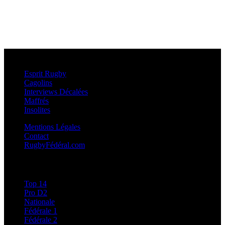
Esprit Rugby
Esprit Rugby
Cagolins
Interviews Décalées
Maffrés
Insolites
Mentions Légales
Contact
RugbyFédéral.com
Calendriers et Résultats
Top 14
Pro D2
Nationale
Fédérale 1
Fédérale 2