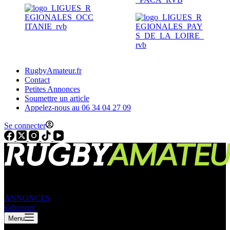
RugbyAmateur.fr
Contact
Petites Annonces
Soumettre un article
Appelez-nous au 06 34 04 27 09
Se connecter
ANNONCES
s'abonner
Menu