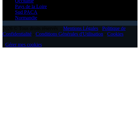
Occitanie
Pays de la Loire
Sud PACA
Normandie
2026 © Tous droits réservés -
Mentions Légales
-
Politique de
Confidentialité
-
Conditions Générales d'Utilisation
-
Cookies
-
Gérer mes cookies