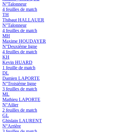
N°Talonneur
4 feuilles de match
TH
Thibaut HALLAUER
N°Talonneur
4 feuilles de match
MH
Maxime HOUDAYER
N°Deuxième ligne
4 feuilles de match
KH
Kevin HUARD
1 feuille de match
DL
Damien LAPORTE
N°Troisième ligne
3 feuilles de match
ML
Mathieu LAPORTE
N°Ailier
2 feuilles de match
GL
Ghislain LAURENT
N°Arrière
3 feuilles de match