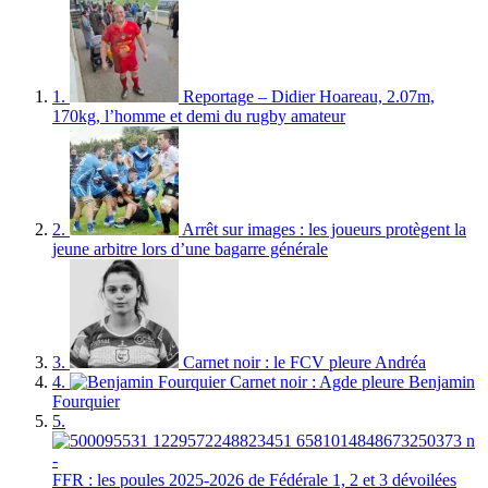
1.
Reportage – Didier Hoareau, 2.07m,
170kg, l’homme et demi du rugby amateur
2.
Arrêt sur images : les joueurs protègent la
jeune arbitre lors d’une bagarre générale
3.
Carnet noir : le FCV pleure Andréa
4.
Carnet noir : Agde pleure Benjamin
Fourquier
5.
FFR : les poules 2025-2026 de Fédérale 1, 2 et 3 dévoilées