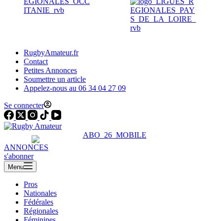
RugbyAmateur.fr
Contact
Petites Annonces
Soumettre un article
Appelez-nous au 06 34 04 27 09
Se connecter
ANNONCES
s'abonner
Menu
Pros
Nationales
Fédérales
Régionales
Féminines