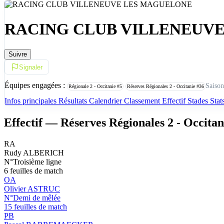
RACING CLUB VILLENEUV
Suivre
Signaler
Équipes engagées :
Saison
Régionale 2 - Occitanie
#5
Réserves Régionales 2 - Occitanie
#36
Infos principales
Résultats
Calendrier
Classement
Effectif
Stades
Stat
Effectif — Réserves Régionales 2 - Occitan
RA
Rudy ALBERICH
N°Troisième ligne
6 feuilles de match
OA
Olivier ASTRUC
N°Demi de mêlée
15 feuilles de match
PB