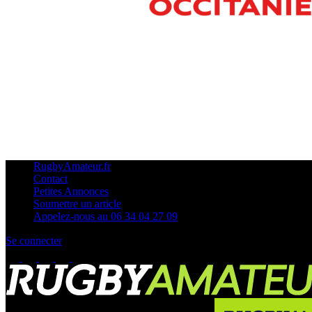
RugbyAmateur.fr
Contact
Petites Annonces
Soumettre un article
Appelez-nous au 06 34 04 27 09
Se connecter