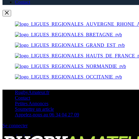
Contact
RugbyAmateur.fr
Contact
Petites Annonces
Soumettre un article
Appelez-nous au 06 34 04 27 09
Se connecter