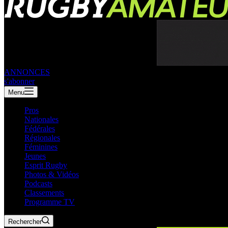
ANNONCES
s'abonner
Menu
Pros
Nationales
Fédérales
Régionales
Féminines
Jeunes
Esprit Rugby
Photos & Vidéos
Podcasts
Classements
Programme TV
Rechercher