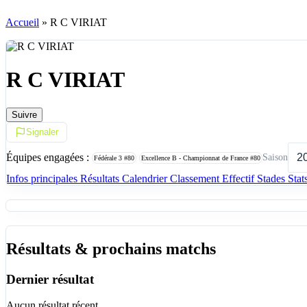
Accueil
»
R C VIRIAT
R C VIRIAT
Suivre
Signaler
Équipes engagées :
Saison
Fédérale 3
#80
Excellence B - Championnat de France
#80
Infos principales
Résultats
Calendrier
Classement
Effectif
Stades
Stat
Résultats & prochains matchs
Dernier résultat
Aucun résultat récent