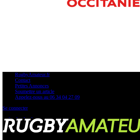
RugbyAmateur.fr
Contact
Petites Annonces
Soumettre un article
Appelez-nous au 06 34 04 27 09
Se connecter