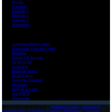
Pro D2
Nationale
Fédérale 1
Fédérale 2
Fédérale 3
Régionales
Régionales
Auvergne-Rhône-Alpes
Bourgogne-Franche-Comté
Bretagne
Centre-Val de Loire
DOM-TOM
Grand Est
Hauts-de-France
Île-de-France
Nouvelle-Aquitaine
Occitanie
Pays de la Loire
Sud PACA
Normandie
2026 © Tous droits réservés -
Mentions Légales
-
Politique de
Confidentialité
-
Conditions Générales d'Utilisation
-
Cookies