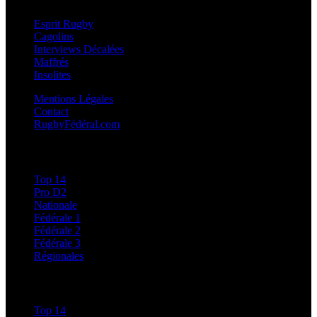
Esprit Rugby
Cagolins
Interviews Décalées
Maffrés
Insolites
Mentions Légales
Contact
RugbyFédéral.com
Calendriers et Résultats
Top 14
Pro D2
Nationale
Fédérale 1
Fédérale 2
Fédérale 3
Régionales
Classements
Top 14