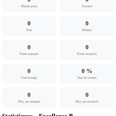
Matchs joués
Victoires
0
0
Nuls
Défaites
0
0
Points marqués
Points encaissés
0
0 %
Goal average
Taux de victoire
0
0
Moy. pts marqués
Moy. pts encaissés
Statistiques – Excellence B -