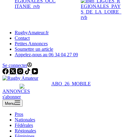
RugbyAmateur.fr
Contact
Petites Annonces
Soumettre un article
Appelez-nous au 06 34 04 27 09
Se connecter
ANNONCES
s'abonner
Menu
Pros
Nationales
Fédérales
Régionales
Féminines