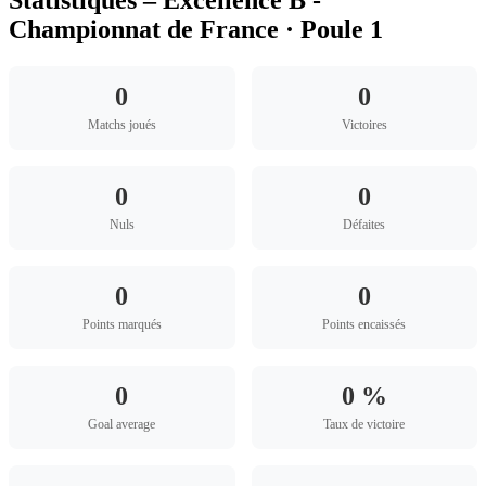
Championnat de France · Poule 1
0
0
Matchs joués
Victoires
0
0
Nuls
Défaites
0
0
Points marqués
Points encaissés
0
0 %
Goal average
Taux de victoire