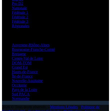
Pro D2
Nationale
Fédérale 1
Fédérale 2
Fédérale 3
Régionales
Régionales
Auvergne-Rhône-Alpes
Bourgogne-Franche-Comté
Bretagne
Centre-Val de Loire
DOM-TOM
Grand Est
Hauts-de-France
Île-de-France
Nouvelle-Aquitaine
Occitanie
Pays de la Loire
Sud PACA
Normandie
2026 © Tous droits réservés -
Mentions Légales
-
Politique de