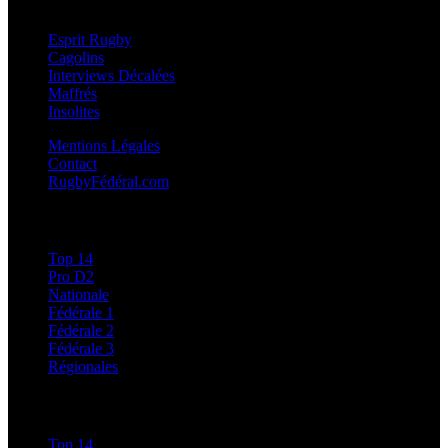
Esprit Rugby
Esprit Rugby
Cagolins
Interviews Décalées
Maffrés
Insolites
Mentions Légales
Contact
RugbyFédéral.com
Calendriers et Résultats
Top 14
Pro D2
Nationale
Fédérale 1
Fédérale 2
Fédérale 3
Régionales
Classements
Top 14