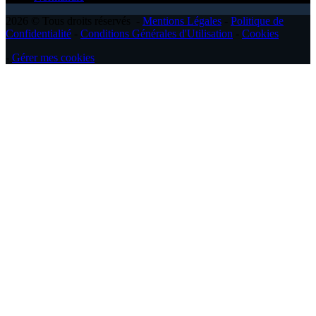
2026 © Tous droits réservés -
Mentions Légales
-
Politique de
Confidentialité
-
Conditions Générales d'Utilisation
-
Cookies
-
Gérer mes cookies