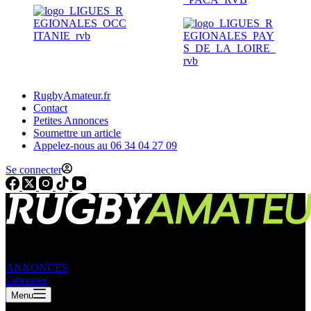
RugbyAmateur.fr
Contact
Petites Annonces
Soumettre un article
Appelez-nous au 06 34 04 27 09
Se connecter
ANNONCES
s'abonner
Menu