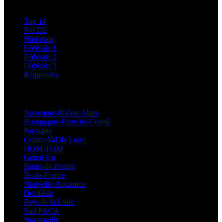
Classements
Top 14
Pro D2
Nationale
Fédérale 1
Fédérale 2
Fédérale 3
Régionales
Régionales
Auvergne-Rhône-Alpes
Bourgogne-Franche-Comté
Bretagne
Centre-Val de Loire
DOM-TOM
Grand Est
Hauts-de-France
Île-de-France
Nouvelle-Aquitaine
Occitanie
Pays de la Loire
Sud PACA
Normandie