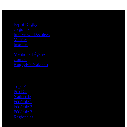
Esprit Rugby
Esprit Rugby
Cagolins
Interviews Décalées
Maffrés
Insolites
Mentions Légales
Contact
RugbyFédéral.com
Calendriers et Résultats
Top 14
Pro D2
Nationale
Fédérale 1
Fédérale 2
Fédérale 3
Régionales