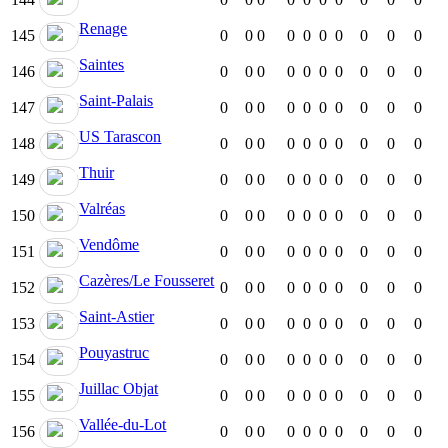
Renage
145
0
0
0
0
0
0
0
0
0
0
Saintes
146
0
0
0
0
0
0
0
0
0
0
Saint-Palais
147
0
0
0
0
0
0
0
0
0
0
US Tarascon
148
0
0
0
0
0
0
0
0
0
0
Thuir
149
0
0
0
0
0
0
0
0
0
0
Valréas
150
0
0
0
0
0
0
0
0
0
0
Vendôme
151
0
0
0
0
0
0
0
0
0
0
Cazères/Le Fousseret
152
0
0
0
0
0
0
0
0
0
0
Saint-Astier
153
0
0
0
0
0
0
0
0
0
0
Pouyastruc
154
0
0
0
0
0
0
0
0
0
0
Juillac Objat
155
0
0
0
0
0
0
0
0
0
0
Vallée-du-Lot
156
0
0
0
0
0
0
0
0
0
0