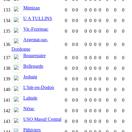
Mimizan
133
0
0
0
0
0
0
0
0
0
0
U A TULLINS
134
0
0
0
0
0
0
0
0
0
0
Vic-Fezensac
135
0
0
0
0
0
0
0
0
0
0
Argentat-sur-
136
0
0
0
0
0
0
0
0
0
0
Dordogne
Beaurepaire
137
0
0
0
0
0
0
0
0
0
0
Bellegarde
138
0
0
0
0
0
0
0
0
0
0
Josbaig
139
0
0
0
0
0
0
0
0
0
0
L'Isle-en-Dodon
140
0
0
0
0
0
0
0
0
0
0
Lalinde
141
0
0
0
0
0
0
0
0
0
0
Nérac
142
0
0
0
0
0
0
0
0
0
0
USO Massif Central
143
0
0
0
0
0
0
0
0
0
0
Pithiviers
144
0
0
0
0
0
0
0
0
0
0