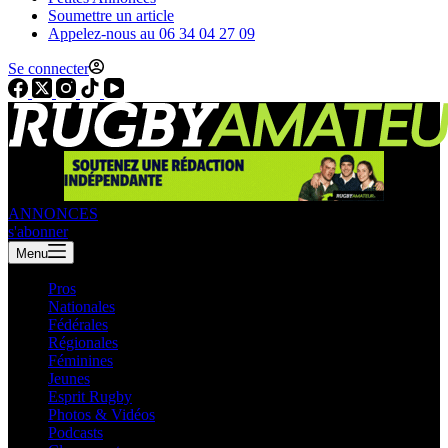
Soumettre un article
Appelez-nous au 06 34 04 27 09
Se connecter
ANNONCES
s'abonner
Menu
Pros
Nationales
Fédérales
Régionales
Féminines
Jeunes
Esprit Rugby
Photos & Vidéos
Podcasts