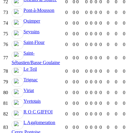
72
0
0
0
0
0
0
0
0
0
0
Pont-à-Mousson
73
0
0
0
0
0
0
0
0
0
0
Quimper
74
0
0
0
0
0
0
0
0
0
0
Seyssins
75
0
0
0
0
0
0
0
0
0
0
Saint-Flour
76
0
0
0
0
0
0
0
0
0
0
Saint-
77
0
0
0
0
0
0
0
0
0
0
Sébastien/Basse Goulaine
Le Teil
78
0
0
0
0
0
0
0
0
0
0
Trignac
79
0
0
0
0
0
0
0
0
0
0
Viriat
80
0
0
0
0
0
0
0
0
0
0
Yvetotais
81
0
0
0
0
0
0
0
0
0
0
R O C GIFFOI
82
0
0
0
0
0
0
0
0
0
0
L Agglomeration
83
0
0
0
0
0
0
0
0
0
0
Cergy Pontoise