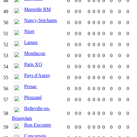
48
0
0
0
0
0
0
0
0
0
0
Marseille RM
49
0
0
0
0
0
0
0
0
0
0
Nancy-Seichams
50
0
0
0
0
0
0
0
0
0
0
Niort
51
0
0
0
0
0
0
0
0
0
0
Laruns
52
0
0
0
0
0
0
0
0
0
0
Montluçon
53
0
0
0
0
0
0
0
0
0
0
Paris XO
54
0
0
0
0
0
0
0
0
0
0
Pays d'Auray
55
0
0
0
0
0
0
0
0
0
0
Pessac
56
0
0
0
0
0
0
0
0
0
0
Plouzané
57
0
0
0
0
0
0
0
0
0
0
Belleville-en-
58
0
0
0
0
0
0
0
0
0
0
Beaujolais
Bon Encontre
59
0
0
0
0
0
0
0
0
0
0
Concarnois