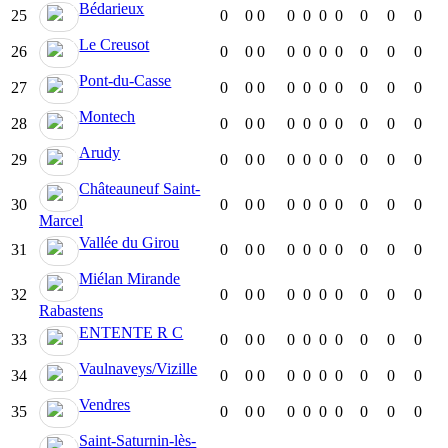
Bédarieux
25
0
0
0
0
0
0
0
0
0
0
Le Creusot
26
0
0
0
0
0
0
0
0
0
0
Pont-du-Casse
27
0
0
0
0
0
0
0
0
0
0
Montech
28
0
0
0
0
0
0
0
0
0
0
Arudy
29
0
0
0
0
0
0
0
0
0
0
Châteauneuf Saint-
30
0
0
0
0
0
0
0
0
0
0
Marcel
Vallée du Girou
31
0
0
0
0
0
0
0
0
0
0
Miélan Mirande
32
0
0
0
0
0
0
0
0
0
0
Rabastens
ENTENTE R C
33
0
0
0
0
0
0
0
0
0
0
Vaulnaveys/Vizille
34
0
0
0
0
0
0
0
0
0
0
Vendres
35
0
0
0
0
0
0
0
0
0
0
Saint-Saturnin-lès-