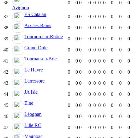
36
0
0
0
0
0
0
0
0
0
0
Avignon
ES Catalan
37
0
0
0
0
0
0
0
0
0
0
Aix-les-Bains
38
0
0
0
0
0
0
0
0
0
0
Tournon-sur-Rhône
39
0
0
0
0
0
0
0
0
0
0
Grand Dole
40
0
0
0
0
0
0
0
0
0
0
Tournan-en-Brie
41
0
0
0
0
0
0
0
0
0
0
Le Havre
42
0
0
0
0
0
0
0
0
0
0
Larressore
43
0
0
0
0
0
0
0
0
0
0
JA Isle
44
0
0
0
0
0
0
0
0
0
0
Elne
45
0
0
0
0
0
0
0
0
0
0
Léognan
46
0
0
0
0
0
0
0
0
0
0
Lille RC
47
0
0
0
0
0
0
0
0
0
0
Magnoac