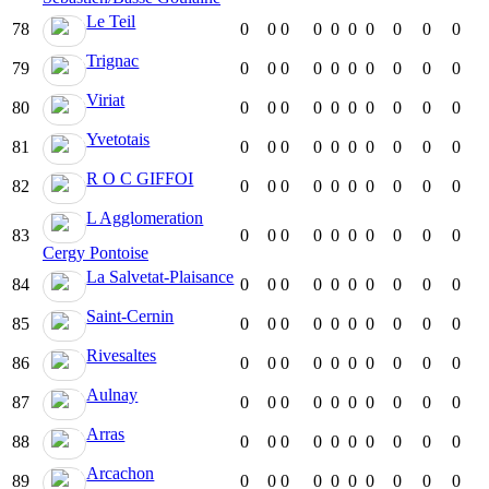
Le Teil
78
0
0
0
0
0
0
0
0
0
0
Trignac
79
0
0
0
0
0
0
0
0
0
0
Viriat
80
0
0
0
0
0
0
0
0
0
0
Yvetotais
81
0
0
0
0
0
0
0
0
0
0
R O C GIFFOI
82
0
0
0
0
0
0
0
0
0
0
L Agglomeration
83
0
0
0
0
0
0
0
0
0
0
Cergy Pontoise
La Salvetat-Plaisance
84
0
0
0
0
0
0
0
0
0
0
Saint-Cernin
85
0
0
0
0
0
0
0
0
0
0
Rivesaltes
86
0
0
0
0
0
0
0
0
0
0
Aulnay
87
0
0
0
0
0
0
0
0
0
0
Arras
88
0
0
0
0
0
0
0
0
0
0
Arcachon
89
0
0
0
0
0
0
0
0
0
0