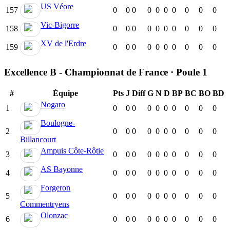
US Véore
157
0
0
0
0
0
0
0
0
0
0
Vic-Bigorre
158
0
0
0
0
0
0
0
0
0
0
XV de l'Erdre
159
0
0
0
0
0
0
0
0
0
0
Excellence B - Championnat de France · Poule 1
#
Équipe
Pts
J
Diff
G
N
D
BP
BC
BO
BD
Nogaro
1
0
0
0
0
0
0
0
0
0
0
Boulogne-
2
0
0
0
0
0
0
0
0
0
0
Billancourt
Ampuis Côte-Rôtie
3
0
0
0
0
0
0
0
0
0
0
AS Bayonne
4
0
0
0
0
0
0
0
0
0
0
Forgeron
5
0
0
0
0
0
0
0
0
0
0
Commentryens
Olonzac
6
0
0
0
0
0
0
0
0
0
0