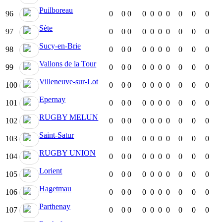
Puilboreau
96
0
0
0
0
0
0
0
0
0
0
Sète
97
0
0
0
0
0
0
0
0
0
0
Sucy-en-Brie
98
0
0
0
0
0
0
0
0
0
0
Vallons de la Tour
99
0
0
0
0
0
0
0
0
0
0
Villeneuve-sur-Lot
100
0
0
0
0
0
0
0
0
0
0
Epernay
101
0
0
0
0
0
0
0
0
0
0
RUGBY MELUN
102
0
0
0
0
0
0
0
0
0
0
Saint-Satur
103
0
0
0
0
0
0
0
0
0
0
RUGBY UNION
104
0
0
0
0
0
0
0
0
0
0
Lorient
105
0
0
0
0
0
0
0
0
0
0
Hagetmau
106
0
0
0
0
0
0
0
0
0
0
Parthenay
107
0
0
0
0
0
0
0
0
0
0