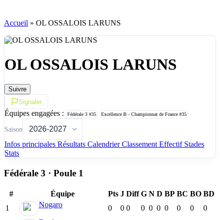
Accueil
»
OL OSSALOIS LARUNS
OL OSSALOIS LARUNS
Suivre
Signaler
Équipes engagées :
Fédérale 3
#35
Excellence B - Championnat de France
#35
Saison
Infos principales
Résultats
Calendrier
Classement
Effectif
Stades
Stats
Fédérale 3 · Poule 1
#
Équipe
Pts
J
Diff
G
N
D
BP
BC
BO
BD
Nogaro
1
0
0
0
0
0
0
0
0
0
0