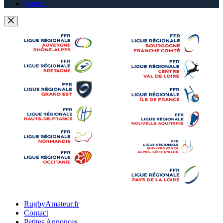
Contact
RugbyAmateur.fr
Contact
Petites Annonces