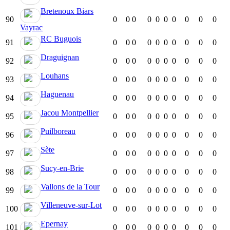
Bretenoux Biars
90
0
0
0
0
0
0
0
0
0
0
Vayrac
RC Buguois
91
0
0
0
0
0
0
0
0
0
0
Draguignan
92
0
0
0
0
0
0
0
0
0
0
Louhans
93
0
0
0
0
0
0
0
0
0
0
Haguenau
94
0
0
0
0
0
0
0
0
0
0
Jacou Montpellier
95
0
0
0
0
0
0
0
0
0
0
Puilboreau
96
0
0
0
0
0
0
0
0
0
0
Sète
97
0
0
0
0
0
0
0
0
0
0
Sucy-en-Brie
98
0
0
0
0
0
0
0
0
0
0
Vallons de la Tour
99
0
0
0
0
0
0
0
0
0
0
Villeneuve-sur-Lot
100
0
0
0
0
0
0
0
0
0
0
Epernay
101
0
0
0
0
0
0
0
0
0
0