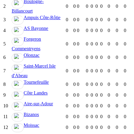
Boulogne-
2
0
0
0
0
0
0
0
0
0
0
Billancourt
Ampuis Côte-Rôtie
3
0
0
0
0
0
0
0
0
0
0
AS Bayonne
4
0
0
0
0
0
0
0
0
0
0
Forgeron
5
0
0
0
0
0
0
0
0
0
0
Commentryens
Olonzac
6
0
0
0
0
0
0
0
0
0
0
Saint-Marcel Isle
7
0
0
0
0
0
0
0
0
0
0
d'Abeau
Tournefeuille
8
0
0
0
0
0
0
0
0
0
0
Côte Landes
9
0
0
0
0
0
0
0
0
0
0
Aire-sur-Adour
10
0
0
0
0
0
0
0
0
0
0
Bizanos
11
0
0
0
0
0
0
0
0
0
0
Moissac
12
0
0
0
0
0
0
0
0
0
0