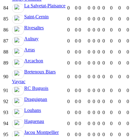
La Salvetat-Plaisance
84
0
0
0
0
0
0
0
0
0
0
Saint-Cernin
85
0
0
0
0
0
0
0
0
0
0
Rivesaltes
86
0
0
0
0
0
0
0
0
0
0
Aulnay
87
0
0
0
0
0
0
0
0
0
0
Arras
88
0
0
0
0
0
0
0
0
0
0
Arcachon
89
0
0
0
0
0
0
0
0
0
0
Bretenoux Biars
90
0
0
0
0
0
0
0
0
0
0
Vayrac
RC Buguois
91
0
0
0
0
0
0
0
0
0
0
Draguignan
92
0
0
0
0
0
0
0
0
0
0
Louhans
93
0
0
0
0
0
0
0
0
0
0
Haguenau
94
0
0
0
0
0
0
0
0
0
0
Jacou Montpellier
95
0
0
0
0
0
0
0
0
0
0