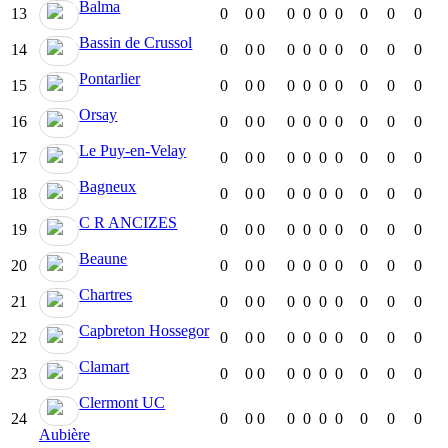
Balma
13
0
0
0
0
0
0
0
0
0
0
Bassin de Crussol
14
0
0
0
0
0
0
0
0
0
0
Pontarlier
15
0
0
0
0
0
0
0
0
0
0
Orsay
16
0
0
0
0
0
0
0
0
0
0
Le Puy-en-Velay
17
0
0
0
0
0
0
0
0
0
0
Bagneux
18
0
0
0
0
0
0
0
0
0
0
C R ANCIZES
19
0
0
0
0
0
0
0
0
0
0
Beaune
20
0
0
0
0
0
0
0
0
0
0
Chartres
21
0
0
0
0
0
0
0
0
0
0
Capbreton Hossegor
22
0
0
0
0
0
0
0
0
0
0
Clamart
23
0
0
0
0
0
0
0
0
0
0
Clermont UC
24
0
0
0
0
0
0
0
0
0
0
Aubière