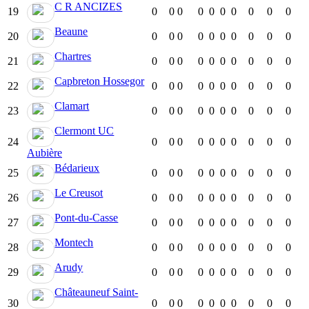
C R ANCIZES
19
0
0
0
0
0
0
0
0
0
0
Beaune
20
0
0
0
0
0
0
0
0
0
0
Chartres
21
0
0
0
0
0
0
0
0
0
0
Capbreton Hossegor
22
0
0
0
0
0
0
0
0
0
0
Clamart
23
0
0
0
0
0
0
0
0
0
0
Clermont UC
24
0
0
0
0
0
0
0
0
0
0
Aubière
Bédarieux
25
0
0
0
0
0
0
0
0
0
0
Le Creusot
26
0
0
0
0
0
0
0
0
0
0
Pont-du-Casse
27
0
0
0
0
0
0
0
0
0
0
Montech
28
0
0
0
0
0
0
0
0
0
0
Arudy
29
0
0
0
0
0
0
0
0
0
0
Châteauneuf Saint-
30
0
0
0
0
0
0
0
0
0
0