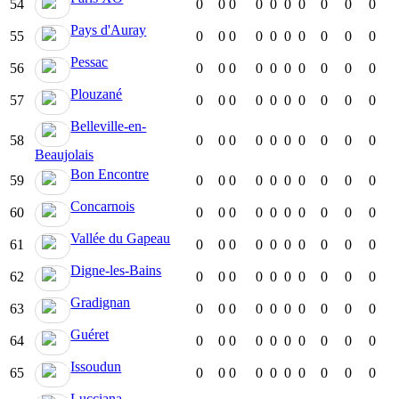
54
0
0
0
0
0
0
0
0
0
0
Pays d'Auray
55
0
0
0
0
0
0
0
0
0
0
Pessac
56
0
0
0
0
0
0
0
0
0
0
Plouzané
57
0
0
0
0
0
0
0
0
0
0
Belleville-en-
58
0
0
0
0
0
0
0
0
0
0
Beaujolais
Bon Encontre
59
0
0
0
0
0
0
0
0
0
0
Concarnois
60
0
0
0
0
0
0
0
0
0
0
Vallée du Gapeau
61
0
0
0
0
0
0
0
0
0
0
Digne-les-Bains
62
0
0
0
0
0
0
0
0
0
0
Gradignan
63
0
0
0
0
0
0
0
0
0
0
Guéret
64
0
0
0
0
0
0
0
0
0
0
Issoudun
65
0
0
0
0
0
0
0
0
0
0
Lucciana