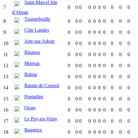
Saint-Marcel Isle
7
0
0
0
0
0
0
0
0
0
0
d'Abeau
Tournefeuille
8
0
0
0
0
0
0
0
0
0
0
Côte Landes
9
0
0
0
0
0
0
0
0
0
0
Aire-sur-Adour
10
0
0
0
0
0
0
0
0
0
0
Bizanos
11
0
0
0
0
0
0
0
0
0
0
Moissac
12
0
0
0
0
0
0
0
0
0
0
Balma
13
0
0
0
0
0
0
0
0
0
0
Bassin de Crussol
14
0
0
0
0
0
0
0
0
0
0
Pontarlier
15
0
0
0
0
0
0
0
0
0
0
Orsay
16
0
0
0
0
0
0
0
0
0
0
Le Puy-en-Velay
17
0
0
0
0
0
0
0
0
0
0
Bagneux
18
0
0
0
0
0
0
0
0
0
0