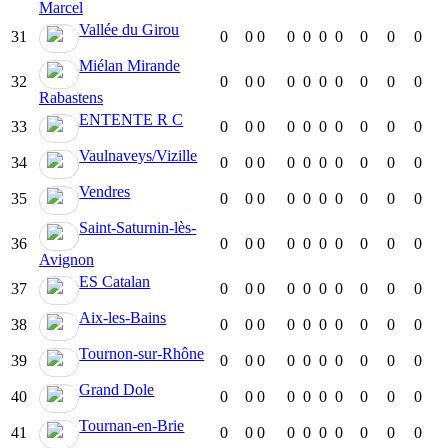
Marcel
Vallée du Girou
31
0
0
0
0
0
0
0
0
0
0
Miélan Mirande
32
0
0
0
0
0
0
0
0
0
0
Rabastens
ENTENTE R C
33
0
0
0
0
0
0
0
0
0
0
Vaulnaveys/Vizille
34
0
0
0
0
0
0
0
0
0
0
Vendres
35
0
0
0
0
0
0
0
0
0
0
Saint-Saturnin-lès-
36
0
0
0
0
0
0
0
0
0
0
Avignon
ES Catalan
37
0
0
0
0
0
0
0
0
0
0
Aix-les-Bains
38
0
0
0
0
0
0
0
0
0
0
Tournon-sur-Rhône
39
0
0
0
0
0
0
0
0
0
0
Grand Dole
40
0
0
0
0
0
0
0
0
0
0
Tournan-en-Brie
41
0
0
0
0
0
0
0
0
0
0