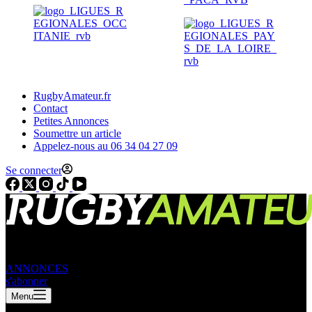
RugbyAmateur.fr
Contact
Petites Annonces
Soumettre un article
Appelez-nous au 06 34 04 27 09
Se connecter
ANNONCES
s'abonner
Menu