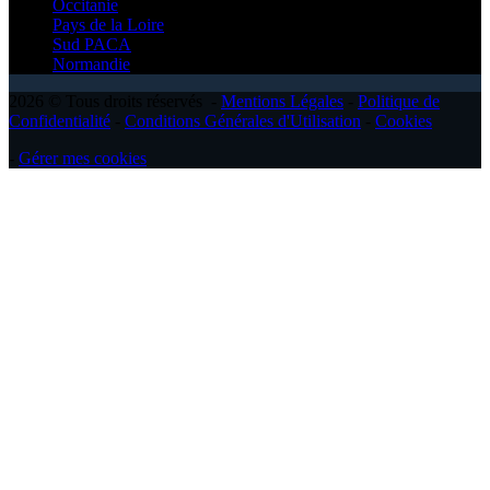
Occitanie
Pays de la Loire
Sud PACA
Normandie
2026 © Tous droits réservés -
Mentions Légales
-
Politique de
Confidentialité
-
Conditions Générales d'Utilisation
-
Cookies
-
Gérer mes cookies