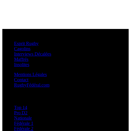
Esprit Rugby
Esprit Rugby
Cagolins
Interviews Décalées
Maffrés
Insolites
Mentions Légales
Contact
RugbyFédéral.com
Calendriers et Résultats
Top 14
Pro D2
Nationale
Fédérale 1
Fédérale 2