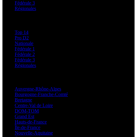
Fédérale 3
Régionales
Classements
Top 14
Pro D2
Nationale
Fédérale 1
Fédérale 2
Fédérale 3
Régionales
Régionales
Auvergne-Rhône-Alpes
Bourgogne-Franche-Comté
Bretagne
Centre-Val de Loire
DOM-TOM
Grand Est
Hauts-de-France
Île-de-France
Nouvelle-Aquitaine