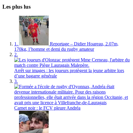
Les plus lus
1.
Reportage – Didier Hoareau, 2.07m,
170kg, l’homme et demi du rugby amateur
2.
Arrêt sur images : les joueurs protègent la jeune arbitre lors
d’une bagarre générale
3.
Carnet noir : le FCV pleure Andréa