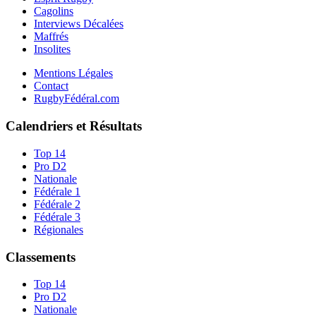
Cagolins
Interviews Décalées
Maffrés
Insolites
Mentions Légales
Contact
RugbyFédéral.com
Calendriers et Résultats
Top 14
Pro D2
Nationale
Fédérale 1
Fédérale 2
Fédérale 3
Régionales
Classements
Top 14
Pro D2
Nationale