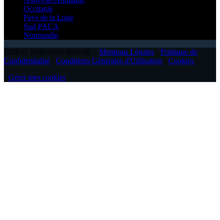
Occitanie
Pays de la Loire
Sud PACA
Normandie
2026 © Tous droits réservés -
Mentions Légales
-
Politique de
Confidentialité
-
Conditions Générales d'Utilisation
-
Cookies
-
Gérer mes cookies