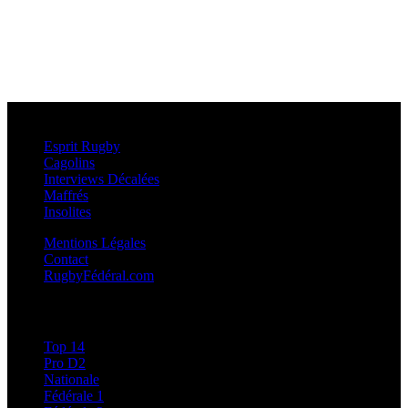
Esprit Rugby
Esprit Rugby
Cagolins
Interviews Décalées
Maffrés
Insolites
Mentions Légales
Contact
RugbyFédéral.com
Calendriers et Résultats
Top 14
Pro D2
Nationale
Fédérale 1