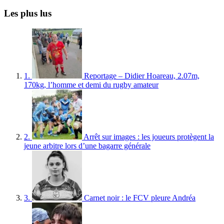
Les plus lus
1.
Reportage – Didier Hoareau, 2.07m,
170kg, l’homme et demi du rugby amateur
2.
Arrêt sur images : les joueurs protègent la
jeune arbitre lors d’une bagarre générale
3.
Carnet noir : le FCV pleure Andréa