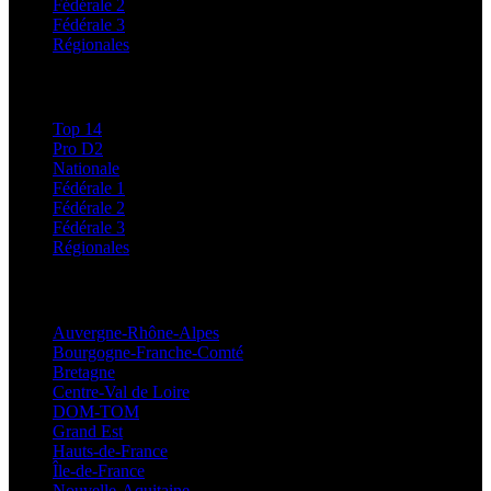
Fédérale 2
Fédérale 3
Régionales
Classements
Top 14
Pro D2
Nationale
Fédérale 1
Fédérale 2
Fédérale 3
Régionales
Régionales
Auvergne-Rhône-Alpes
Bourgogne-Franche-Comté
Bretagne
Centre-Val de Loire
DOM-TOM
Grand Est
Hauts-de-France
Île-de-France
Nouvelle-Aquitaine