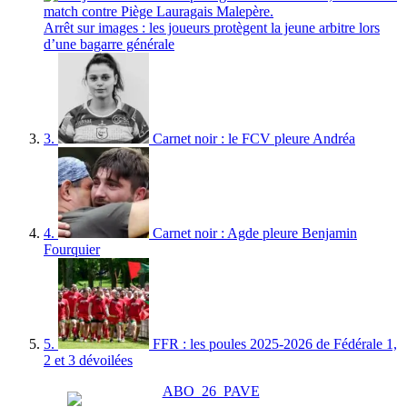
Arrêt sur images : les joueurs protègent la jeune arbitre lors
d’une bagarre générale
3.
Carnet noir : le FCV pleure Andréa
4.
Carnet noir : Agde pleure Benjamin
Fourquier
5.
FFR : les poules 2025-2026 de Fédérale 1,
2 et 3 dévoilées