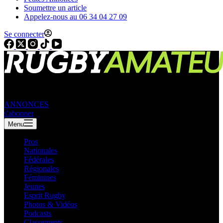
Soumettre un article
Appelez-nous au 06 34 04 27 09
Se connecter
ANNONCES
s'abonner
Menu
Pros
Nationales
Fédérales
Régionales
Féminines
Jeunes
Esprit Rugby
Photos & Vidéos
Podcasts
Classements