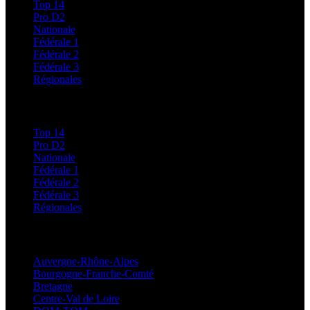
Top 14
Pro D2
Nationale
Fédérale 1
Fédérale 2
Fédérale 3
Régionales
Classements
Top 14
Pro D2
Nationale
Fédérale 1
Fédérale 2
Fédérale 3
Régionales
Régionales
Auvergne-Rhône-Alpes
Bourgogne-Franche-Comté
Bretagne
Centre-Val de Loire