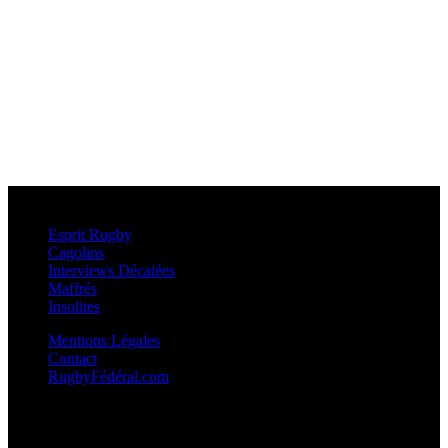
Esprit Rugby
Esprit Rugby
Cagolins
Interviews Décalées
Maffrés
Insolites
Mentions Légales
Contact
RugbyFédéral.com
Calendriers et Résultats