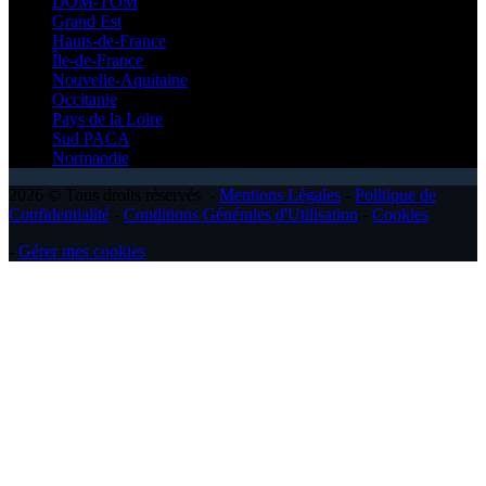
DOM-TOM
Grand Est
Hauts-de-France
Île-de-France
Nouvelle-Aquitaine
Occitanie
Pays de la Loire
Sud PACA
Normandie
2026 © Tous droits réservés -
Mentions Légales
-
Politique de
Confidentialité
-
Conditions Générales d'Utilisation
-
Cookies
-
Gérer mes cookies