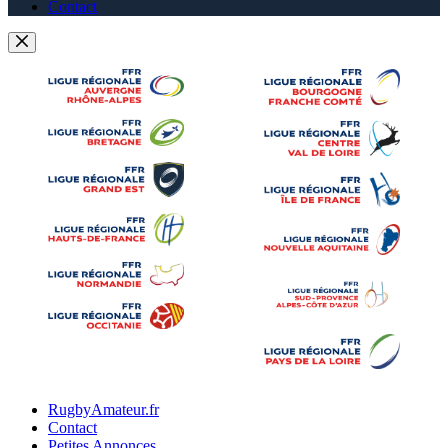
Contact
RugbyAmateur.fr
Contact
Petites Annonces