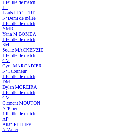
1 feuille de match
LL
Louis LECLERE
N°Demi de mêlée
1 feuille de match
YMB
Yann M BOMBA
1 feuille de match
SM
Soane MACKENZIE
1 feuille de match
CM
Cyril MARCADIER
N°Talonneur
1 feuille de match
DM
Dylan MOREIRA
1 feuille de match
CM
Clement MOUTON
N°Pilier
1 feuille de match
AP
Allan PHILIPPE
N°Ailier