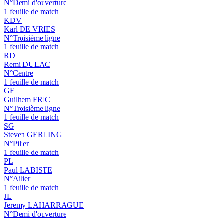
N°Demi d'ouverture
1 feuille de match
KDV
Karl DE VRIES
N°Troisième ligne
1 feuille de match
RD
Remi DULAC
N°Centre
1 feuille de match
GF
Guilhem FRIC
N°Troisième ligne
1 feuille de match
SG
Steven GERLING
N°Pilier
1 feuille de match
PL
Paul LABISTE
N°Ailier
1 feuille de match
JL
Jeremy LAHARRAGUE
N°Demi d'ouverture