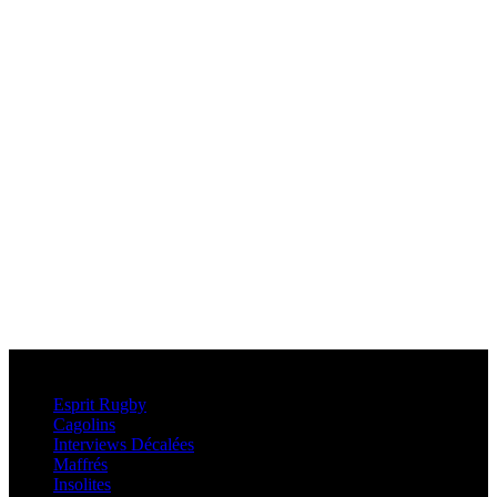
Esprit Rugby
Esprit Rugby
Cagolins
Interviews Décalées
Maffrés
Insolites