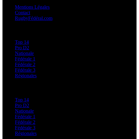
Mentions Légales
Contact
RugbyFédéral.com
Calendriers et Résultats
Top 14
Pro D2
Nationale
Fédérale 1
Fédérale 2
Fédérale 3
Régionales
Classements
Top 14
Pro D2
Nationale
Fédérale 1
Fédérale 2
Fédérale 3
Régionales