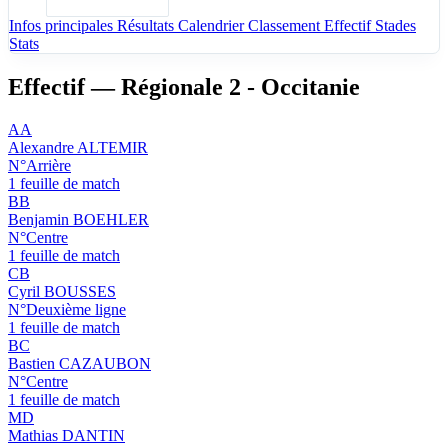
Infos principales
Résultats
Calendrier
Classement
Effectif
Stades
Stats
Effectif — Régionale 2 - Occitanie
AA
Alexandre ALTEMIR
N°Arrière
1 feuille de match
BB
Benjamin BOEHLER
N°Centre
1 feuille de match
CB
Cyril BOUSSES
N°Deuxième ligne
1 feuille de match
BC
Bastien CAZAUBON
N°Centre
1 feuille de match
MD
Mathias DANTIN