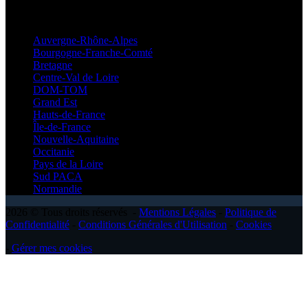
Régionales
Auvergne-Rhône-Alpes
Bourgogne-Franche-Comté
Bretagne
Centre-Val de Loire
DOM-TOM
Grand Est
Hauts-de-France
Île-de-France
Nouvelle-Aquitaine
Occitanie
Pays de la Loire
Sud PACA
Normandie
2026 © Tous droits réservés -
Mentions Légales
-
Politique de
Confidentialité
-
Conditions Générales d'Utilisation
-
Cookies
-
Gérer mes cookies