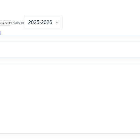
Saison
uitaine
#9
s