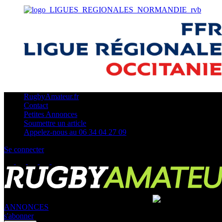
RugbyAmateur.fr
Contact
Petites Annonces
Soumettre un article
Appelez-nous au 06 34 04 27 09
Se connecter
ANNONCES
s'abonner