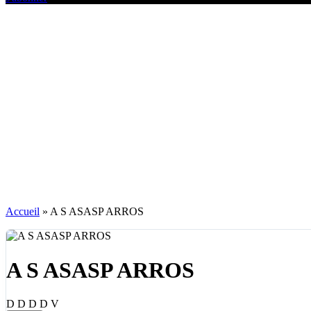
Accueil
»
A S ASASP ARROS
A S ASASP ARROS
D
D
D
D
V