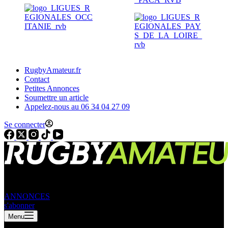
RugbyAmateur.fr
Contact
Petites Annonces
Soumettre un article
Appelez-nous au 06 34 04 27 09
Se connecter
ANNONCES
s'abonner
Menu