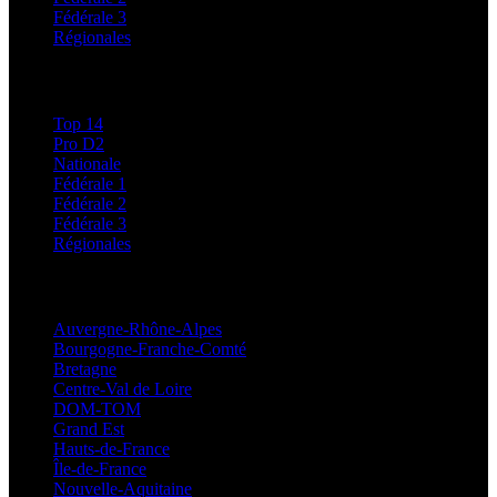
Fédérale 3
Régionales
Classements
Top 14
Pro D2
Nationale
Fédérale 1
Fédérale 2
Fédérale 3
Régionales
Régionales
Auvergne-Rhône-Alpes
Bourgogne-Franche-Comté
Bretagne
Centre-Val de Loire
DOM-TOM
Grand Est
Hauts-de-France
Île-de-France
Nouvelle-Aquitaine