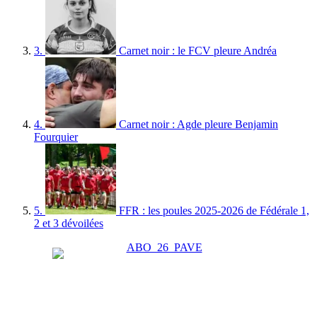
3.
Carnet noir : le FCV pleure Andréa
4.
Carnet noir : Agde pleure Benjamin
Fourquier
5.
FFR : les poules 2025-2026 de Fédérale 1,
2 et 3 dévoilées