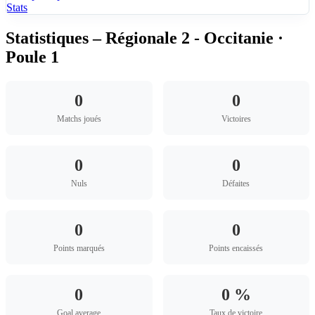
Stats
Statistiques – Régionale 2 - Occitanie ·
Poule 1
0
0
Matchs joués
Victoires
0
0
Nuls
Défaites
0
0
Points marqués
Points encaissés
0
0 %
Goal average
Taux de victoire