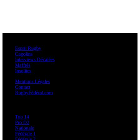
Esprit Rugby
Esprit Rugby
Cagolins
Interviews Décalées
Maffrés
Insolites
Mentions Légales
Contact
RugbyFédéral.com
Calendriers et Résultats
Top 14
Pro D2
Nationale
Fédérale 1
Fédérale 2