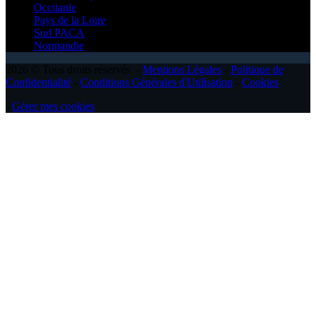
Occitanie
Pays de la Loire
Sud PACA
Normandie
2026 © Tous droits réservés -
Mentions Légales
-
Politique de
Confidentialité
-
Conditions Générales d'Utilisation
-
Cookies
-
Gérer mes cookies