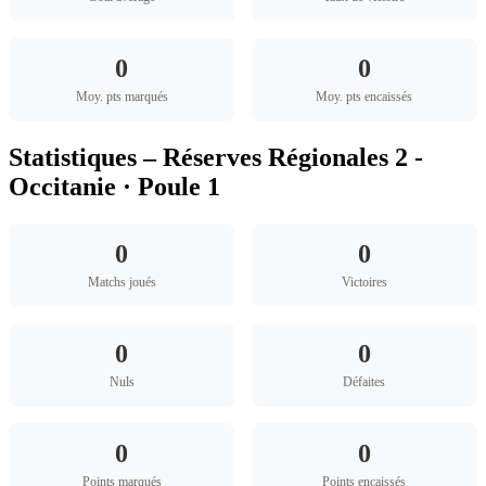
0
0
Moy. pts marqués
Moy. pts encaissés
Statistiques – Réserves Régionales 2 -
Occitanie · Poule 1
0
0
Matchs joués
Victoires
0
0
Nuls
Défaites
0
0
Points marqués
Points encaissés