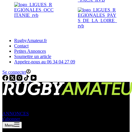
RugbyAmateur.fr
Contact
Petites Annonces
Soumettre un article
Appelez-nous au 06 34 04 27 09
Se connecter
ANNONCES
s'abonner
Menu