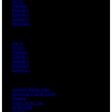
Pro D2
Nationale
Fédérale 1
Fédérale 2
Fédérale 3
Régionales
Classements
Top 14
Pro D2
Nationale
Fédérale 1
Fédérale 2
Fédérale 3
Régionales
Régionales
Auvergne-Rhône-Alpes
Bourgogne-Franche-Comté
Bretagne
Centre-Val de Loire
DOM-TOM
Grand Est