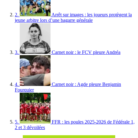
2.
Arrêt sur images : les joueurs protègent la
jeune arbitre lors d’une bagarre générale
3.
Carnet noir : le FCV pleure Andréa
4.
Carnet noir : Agde pleure Benjamin
Fourquier
5.
FFR : les poules 2025-2026 de Fédérale 1,
2 et 3 dévoilées