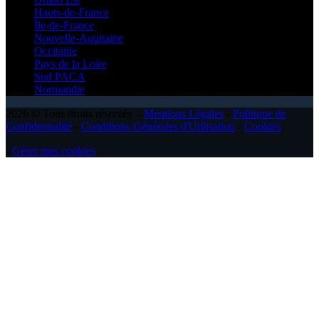
Hauts-de-France
Île-de-France
Nouvelle-Aquitaine
Occitanie
Pays de la Loire
Sud PACA
Normandie
2026 © Tous droits réservés -
Mentions Légales
-
Politique de
Confidentialité
-
Conditions Générales d'Utilisation
-
Cookies
-
Gérer mes cookies