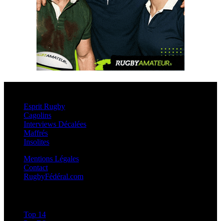
Esprit Rugby
Esprit Rugby
Cagolins
Interviews Décalées
Maffrés
Insolites
Mentions Légales
Contact
RugbyFédéral.com
Calendriers et Résultats
Top 14