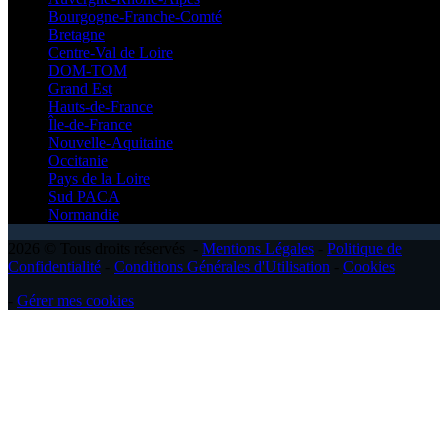
Bourgogne-Franche-Comté
Bretagne
Centre-Val de Loire
DOM-TOM
Grand Est
Hauts-de-France
Île-de-France
Nouvelle-Aquitaine
Occitanie
Pays de la Loire
Sud PACA
Normandie
2026 © Tous droits réservés -
Mentions Légales
-
Politique de
Confidentialité
-
Conditions Générales d'Utilisation
-
Cookies
-
Gérer mes cookies