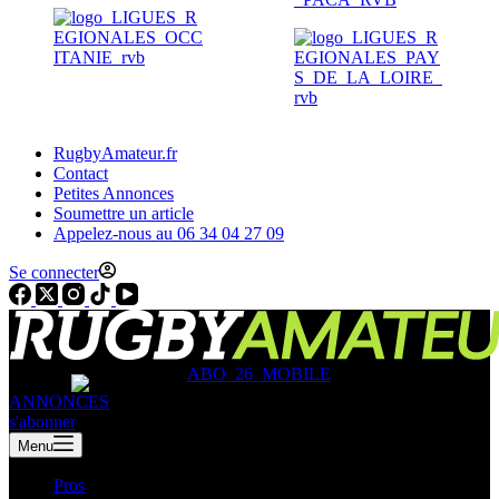
RugbyAmateur.fr
Contact
Petites Annonces
Soumettre un article
Appelez-nous au 06 34 04 27 09
Se connecter
ANNONCES
s'abonner
Menu
Pros