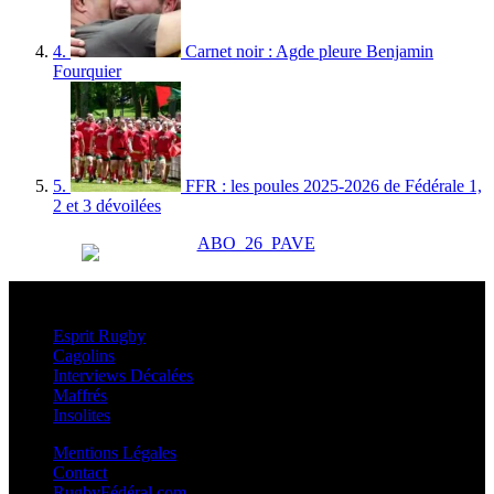
4.
Carnet noir : Agde pleure Benjamin
Fourquier
5.
FFR : les poules 2025-2026 de Fédérale 1,
2 et 3 dévoilées
Esprit Rugby
Esprit Rugby
Cagolins
Interviews Décalées
Maffrés
Insolites
Mentions Légales
Contact
RugbyFédéral.com