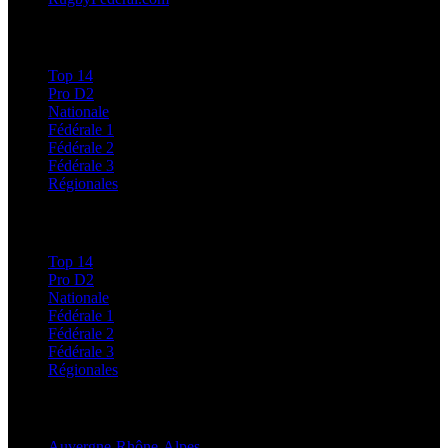
Calendriers et Résultats
Top 14
Pro D2
Nationale
Fédérale 1
Fédérale 2
Fédérale 3
Régionales
Classements
Top 14
Pro D2
Nationale
Fédérale 1
Fédérale 2
Fédérale 3
Régionales
Régionales
Auvergne-Rhône-Alpes