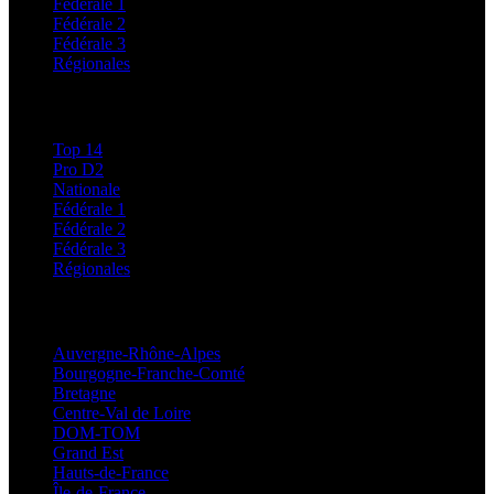
Fédérale 1
Fédérale 2
Fédérale 3
Régionales
Classements
Top 14
Pro D2
Nationale
Fédérale 1
Fédérale 2
Fédérale 3
Régionales
Régionales
Auvergne-Rhône-Alpes
Bourgogne-Franche-Comté
Bretagne
Centre-Val de Loire
DOM-TOM
Grand Est
Hauts-de-France
Île-de-France