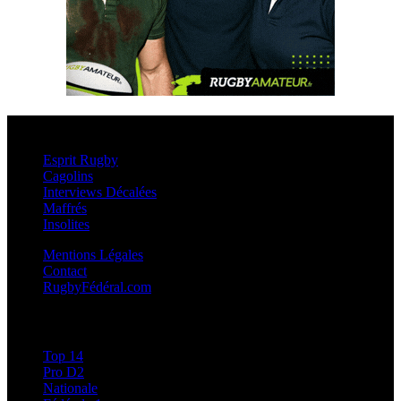
Esprit Rugby
Esprit Rugby
Cagolins
Interviews Décalées
Maffrés
Insolites
Mentions Légales
Contact
RugbyFédéral.com
Calendriers et Résultats
Top 14
Pro D2
Nationale