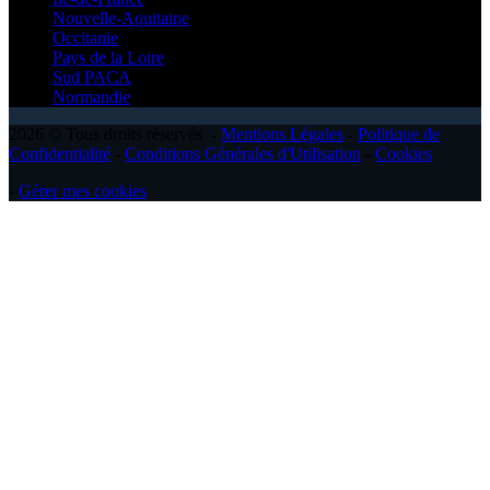
Nouvelle-Aquitaine
Occitanie
Pays de la Loire
Sud PACA
Normandie
2026 © Tous droits réservés -
Mentions Légales
-
Politique de
Confidentialité
-
Conditions Générales d'Utilisation
-
Cookies
-
Gérer mes cookies