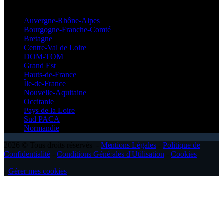
Régionales
Auvergne-Rhône-Alpes
Bourgogne-Franche-Comté
Bretagne
Centre-Val de Loire
DOM-TOM
Grand Est
Hauts-de-France
Île-de-France
Nouvelle-Aquitaine
Occitanie
Pays de la Loire
Sud PACA
Normandie
2026 © Tous droits réservés -
Mentions Légales
-
Politique de
Confidentialité
-
Conditions Générales d'Utilisation
-
Cookies
-
Gérer mes cookies