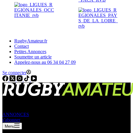
RugbyAmateur.fr
Contact
Petites Annonces
Soumettre un article
Appelez-nous au 06 34 04 27 09
Se connecter
ANNONCES
s'abonner
Menu