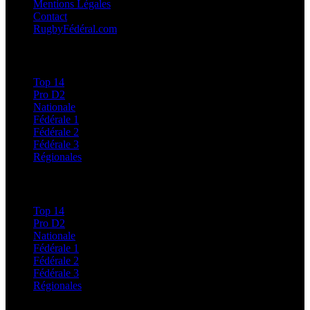
Mentions Légales
Contact
RugbyFédéral.com
Calendriers et Résultats
Top 14
Pro D2
Nationale
Fédérale 1
Fédérale 2
Fédérale 3
Régionales
Classements
Top 14
Pro D2
Nationale
Fédérale 1
Fédérale 2
Fédérale 3
Régionales