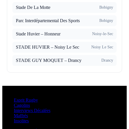
Stade De La Motte
Bobigny
Parc Interdépartemental Des Sports
Bobigny
Stade Huvier – Honneur
Noisy-le-Sec
STADE HUVIER – Noisy Le Sec
Noisy Le Sec
STADE GUY MOQUET – Drancy
Drancy
Esprit Rugby
Esprit Rugby
Cagolins
Interviews Décalées
Maffrés
Insolites