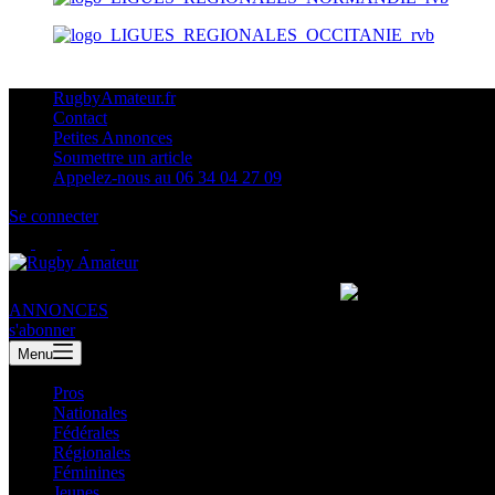
RugbyAmateur.fr
Contact
Petites Annonces
Soumettre un article
Appelez-nous au 06 34 04 27 09
Se connecter
ANNONCES
s'abonner
Menu
Pros
Nationales
Fédérales
Régionales
Féminines
Jeunes