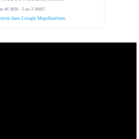
at 49.3826 · Lon 3.30697
uvrir dans Google Maps
Itinéraire