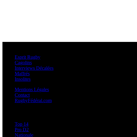
Esprit Rugby
Esprit Rugby
Cagolins
Interviews Décalées
Maffrés
Insolites
Mentions Légales
Contact
RugbyFédéral.com
Calendriers et Résultats
Top 14
Pro D2
Nationale