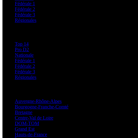
Fédérale 1
Fédérale 2
Fédérale 3
Régionales
Classements
Top 14
Pro D2
Nationale
Fédérale 1
Fédérale 2
Fédérale 3
Régionales
Régionales
Auvergne-Rhône-Alpes
Bourgogne-Franche-Comté
Bretagne
Centre-Val de Loire
DOM-TOM
Grand Est
Hauts-de-France