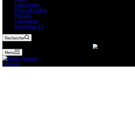
Esprit Rugby
Photos & Vidéos
Podcasts
Classements
Programme TV
Rechercher
Menu
s'abonner