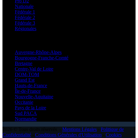
Pro D2
Nationale
Fédérale 1
Fédérale 2
Fédérale 3
Régionales
Régionales
Auvergne-Rhône-Alpes
Bourgogne-Franche-Comté
Bretagne
Centre-Val de Loire
DOM-TOM
Grand Est
Hauts-de-France
Île-de-France
Nouvelle-Aquitaine
Occitanie
Pays de la Loire
Sud PACA
Normandie
2026 © Tous droits réservés -
Mentions Légales
-
Politique de
Confidentialité
-
Conditions Générales d'Utilisation
-
Cookies