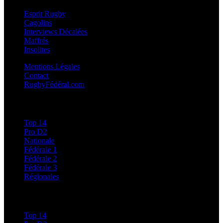
Esprit Rugby
Cagolins
Interviews Décalées
Maffrés
Insolites
Mentions Légales
Contact
RugbyFédéral.com
Calendriers et Résultats
Top 14
Pro D2
Nationale
Fédérale 1
Fédérale 2
Fédérale 3
Régionales
Classements
Top 14