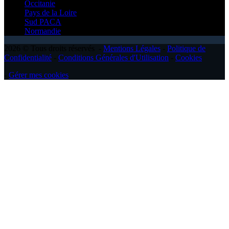
Occitanie
Pays de la Loire
Sud PACA
Normandie
2026 © Tous droits réservés -
Mentions Légales
-
Politique de
Confidentialité
-
Conditions Générales d'Utilisation
-
Cookies
-
Gérer mes cookies