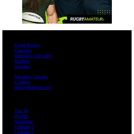
Esprit Rugby
Esprit Rugby
Cagolins
Interviews Décalées
Maffrés
Insolites
Mentions Légales
Contact
RugbyFédéral.com
Calendriers et Résultats
Top 14
Pro D2
Nationale
Fédérale 1
Fédérale 2