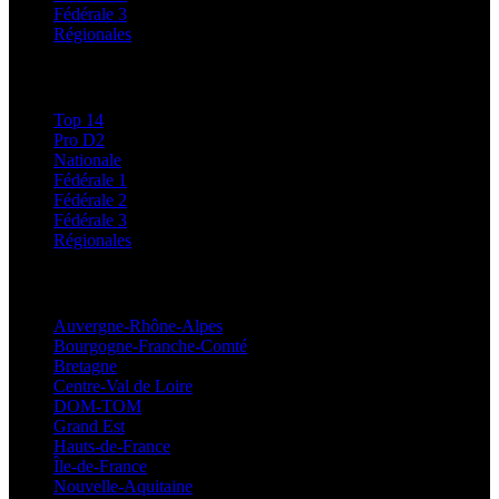
Fédérale 3
Régionales
Classements
Top 14
Pro D2
Nationale
Fédérale 1
Fédérale 2
Fédérale 3
Régionales
Régionales
Auvergne-Rhône-Alpes
Bourgogne-Franche-Comté
Bretagne
Centre-Val de Loire
DOM-TOM
Grand Est
Hauts-de-France
Île-de-France
Nouvelle-Aquitaine