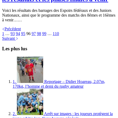
Voici les résultats des barrages des Espoirs fédéraux et des Juniors
Nationaux, ainsi que le programme des matchs des 8èmes et 16èmes
à venir……
Précédent
1
…
93
94
95
96
97
98
99
…
110
Suivant
Les plus lus
1.
Reportage – Didier Hoareau, 2.07m,
170kg, l’homme et demi du rugby amateur
2.
Arrêt sur images : les joueurs protègent la