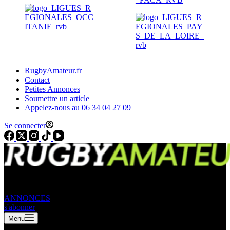
RugbyAmateur.fr
Contact
Petites Annonces
Soumettre un article
Appelez-nous au 06 34 04 27 09
Se connecter
ANNONCES
s'abonner
Menu