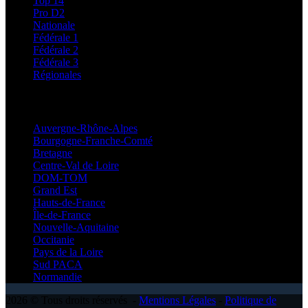
Top 14
Pro D2
Nationale
Fédérale 1
Fédérale 2
Fédérale 3
Régionales
Régionales
Auvergne-Rhône-Alpes
Bourgogne-Franche-Comté
Bretagne
Centre-Val de Loire
DOM-TOM
Grand Est
Hauts-de-France
Île-de-France
Nouvelle-Aquitaine
Occitanie
Pays de la Loire
Sud PACA
Normandie
2026 © Tous droits réservés -
Mentions Légales
-
Politique de