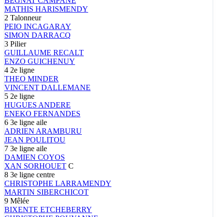
BEGNAT
CAMPANE
MATHIS
HARISMENDY
2
Talonneur
PEIO
INCAGARAY
SIMON
DARRACQ
3
Pilier
GUILLAUME
RECALT
ENZO
GUICHENUY
4
2e ligne
THEO
MINDER
VINCENT
DALLEMANE
5
2e ligne
HUGUES
ANDERE
ENEKO
FERNANDES
6
3e ligne aile
ADRIEN
ARAMBURU
JEAN
POULITOU
7
3e ligne aile
DAMIEN
COYOS
XAN
SORHOUET
C
8
3e ligne centre
CHRISTOPHE
LARRAMENDY
MARTIN
SIBERCHICOT
9
Mêlée
BIXENTE
ETCHEBERRY