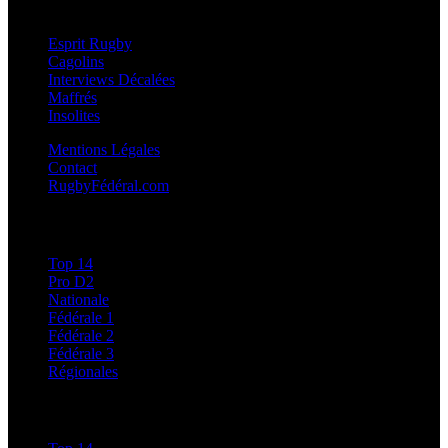
Esprit Rugby
Esprit Rugby
Cagolins
Interviews Décalées
Maffrés
Insolites
Mentions Légales
Contact
RugbyFédéral.com
Calendriers et Résultats
Top 14
Pro D2
Nationale
Fédérale 1
Fédérale 2
Fédérale 3
Régionales
Classements