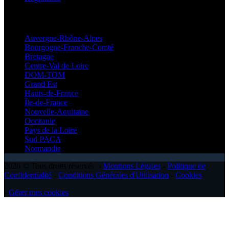
Régionales
Auvergne-Rhône-Alpes
Bourgogne-Franche-Comté
Bretagne
Centre-Val de Loire
DOM-TOM
Grand Est
Hauts-de-France
Île-de-France
Nouvelle-Aquitaine
Occitanie
Pays de la Loire
Sud PACA
Normandie
2026 © Tous droits réservés -
Mentions Légales
-
Politique de
Confidentialité
-
Conditions Générales d'Utilisation
-
Cookies
-
Gérer mes cookies