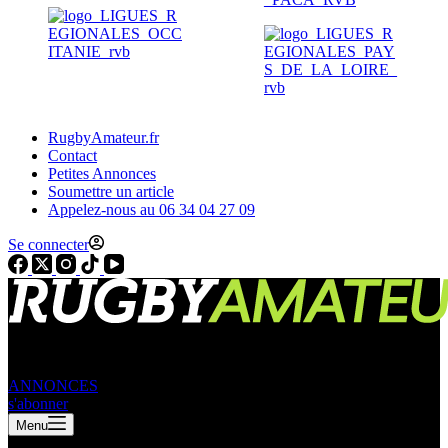
RugbyAmateur.fr
Contact
Petites Annonces
Soumettre un article
Appelez-nous au 06 34 04 27 09
Se connecter
ANNONCES
s'abonner
Menu