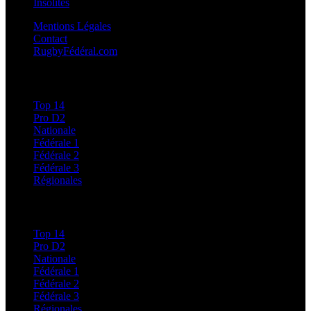
Insolites
Mentions Légales
Contact
RugbyFédéral.com
Calendriers et Résultats
Top 14
Pro D2
Nationale
Fédérale 1
Fédérale 2
Fédérale 3
Régionales
Classements
Top 14
Pro D2
Nationale
Fédérale 1
Fédérale 2
Fédérale 3
Régionales