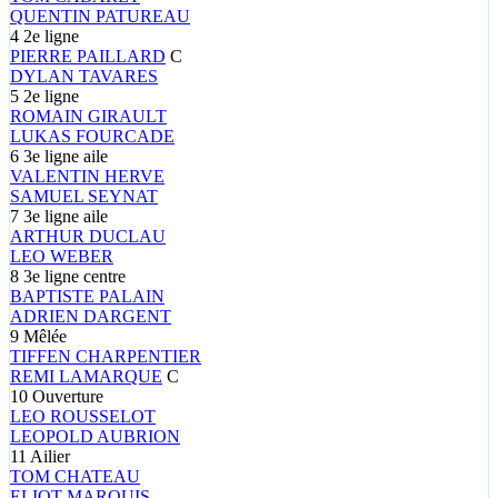
QUENTIN
PATUREAU
4
2e ligne
PIERRE
PAILLARD
C
DYLAN
TAVARES
5
2e ligne
ROMAIN
GIRAULT
LUKAS
FOURCADE
6
3e ligne aile
VALENTIN
HERVE
SAMUEL
SEYNAT
7
3e ligne aile
ARTHUR
DUCLAU
LEO
WEBER
8
3e ligne centre
BAPTISTE
PALAIN
ADRIEN
DARGENT
9
Mêlée
TIFFEN
CHARPENTIER
REMI
LAMARQUE
C
10
Ouverture
LEO
ROUSSELOT
LEOPOLD
AUBRION
11
Ailier
TOM
CHATEAU
ELIOT
MARQUIS