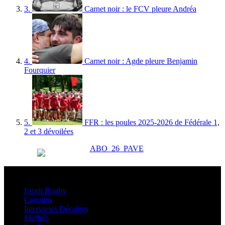
3.
Carnet noir : le FCV pleure Andréa
4.
Carnet noir : Agde pleure Benjamin
Fourquier
5.
FFR : les poules 2025-2026 de Fédérale 1,
2 et 3 dévoilées
Esprit Rugby
Esprit Rugby
Cagolins
Interviews Décalées
Maffrés