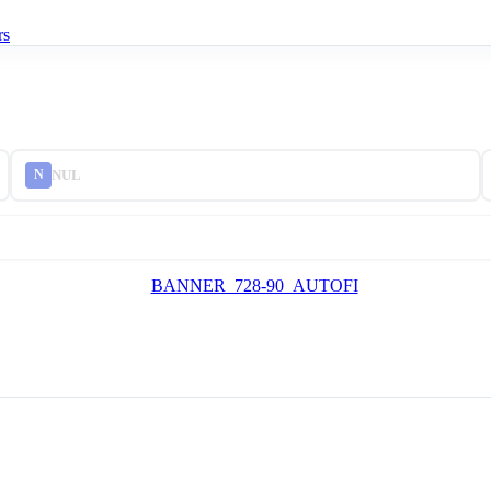
rs
NUL
N