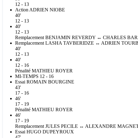
12 - 13
Action
ADRIEN
NIOBE
40'
12 - 13
40'
12 - 13
Remplacement
BENJAMIN
REVERDY
↔
CHARLES
BAR
Remplacement
LASHA
TAVBERIDZE
↔
ADRIEN
TOURB
40'
12 - 13
40'
12 - 16
Pénalité
MATHIEU
ROYER
MI-TEMPS
12 - 16
Essai
ROMAIN
BOURGINE
43'
17 - 16
46'
17 - 19
Pénalité
MATHIEU
ROYER
46'
17 - 19
Remplacement
JULES
PECILE
↔
ALEXANDRE
MAGNE
Essai
HUGO
DUPEYROUX
47'