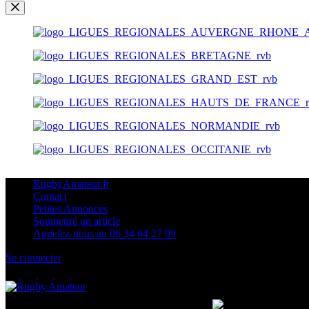
RugbyAmateur.fr
Contact
Petites Annonces
Soumettre un article
Appelez-nous au 06 34 04 27 09
Se connecter