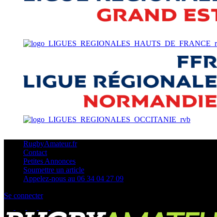
RugbyAmateur.fr
Contact
Petites Annonces
Soumettre un article
Appelez-nous au 06 34 04 27 09
Se connecter