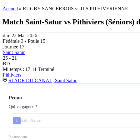
Accueil
»
RUGBY SANCERROIS vs U S PITHIVERIENNE
Match Saint-Satur vs Pithiviers (Séniors)
dim 22 Mar 2026
Fédérale 3 • Poule 15
Journée 17
Saint-Satur
25
-
21
BD
Mi-temps : 17-11
Terminé
Pithiviers
STADE DU CANAL, Saint Satur
Prono
Qui va gagner ?
Saint-Satur
1
0 participant