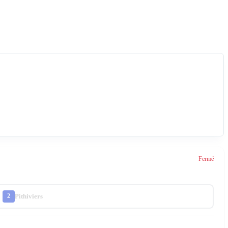
Fermé
Pithiviers
2