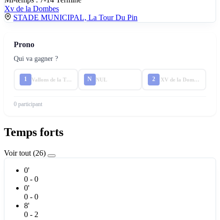
Xv de la Dombes
STADE MUNICIPAL, La Tour Du Pin
Prono
Qui va gagner ?
1
N
2
Vallons de la Tour
NUL
XV de la Dombes
0 participant
Temps forts
Voir tout (26)
0'
0 - 0
0'
0 - 0
8'
0 - 2