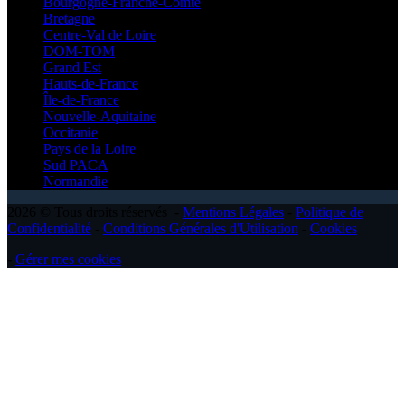
Bourgogne-Franche-Comté
Bretagne
Centre-Val de Loire
DOM-TOM
Grand Est
Hauts-de-France
Île-de-France
Nouvelle-Aquitaine
Occitanie
Pays de la Loire
Sud PACA
Normandie
2026 © Tous droits réservés -
Mentions Légales
-
Politique de
Confidentialité
-
Conditions Générales d'Utilisation
-
Cookies
-
Gérer mes cookies