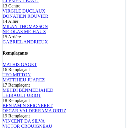
CLEMENT
BAVU
13
Centre
VIRGILE
DUCLAUX
DONATIEN
ROUVIER
14
Ailier
MILAN
THOMASSON
NICOLAS
MICHAUX
15
Arrière
GABRIEL
ANDRIEUX
Remplaçants
MATHIS
GAGET
16
Remplaçant
TEO
MITTON
MATTHIEU
JUAREZ
17
Remplaçant
MEHDI
BENMEDJAHED
THIBAULT
URIOT
18
Remplaçant
BENJAMIN
SEIGNERET
OSCAR
VALDERRAMA ORTIZ
19
Remplaçant
VINCENT
DA SILVA
VICTOR
CROUIGNEAU