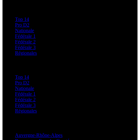
Calendriers et Résultats
Top 14
Pro D2
Nationale
Fédérale 1
Fédérale 2
Fédérale 3
Régionales
Classements
Top 14
Pro D2
Nationale
Fédérale 1
Fédérale 2
Fédérale 3
Régionales
Régionales
Auvergne-Rhône-Alpes