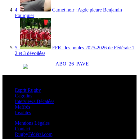
4.
Carnet noir : Agde pleure Benjamin
Fourquier
5.
FFR : les poules 2025-2026 de Fédérale 1,
2 et 3 dévoilées
Esprit Rugby
Esprit Rugby
Cagolins
Interviews Décalées
Maffrés
Insolites
Mentions Légales
Contact
RugbyFédéral.com