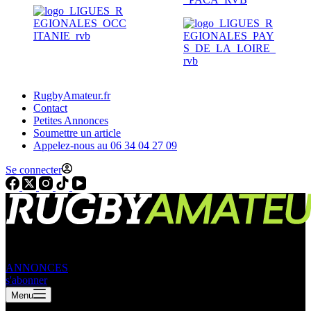
RugbyAmateur.fr
Contact
Petites Annonces
Soumettre un article
Appelez-nous au 06 34 04 27 09
Se connecter
ANNONCES
s'abonner
Menu