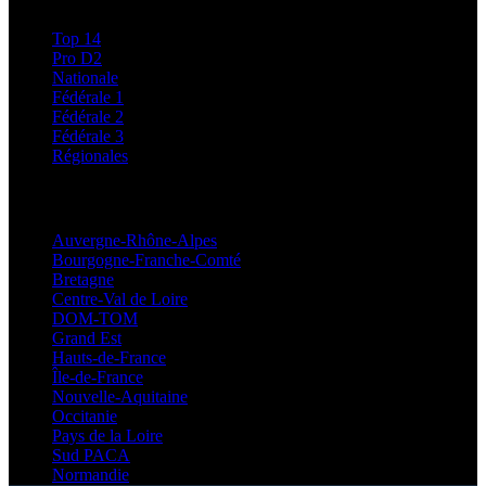
Top 14
Pro D2
Nationale
Fédérale 1
Fédérale 2
Fédérale 3
Régionales
Régionales
Auvergne-Rhône-Alpes
Bourgogne-Franche-Comté
Bretagne
Centre-Val de Loire
DOM-TOM
Grand Est
Hauts-de-France
Île-de-France
Nouvelle-Aquitaine
Occitanie
Pays de la Loire
Sud PACA
Normandie