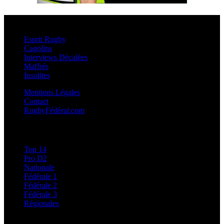
Esprit Rugby
Esprit Rugby
Cagolins
Interviews Décalées
Maffrés
Insolites
Mentions Légales
Contact
RugbyFédéral.com
Calendriers et Résultats
Top 14
Pro D2
Nationale
Fédérale 1
Fédérale 2
Fédérale 3
Régionales
Classements