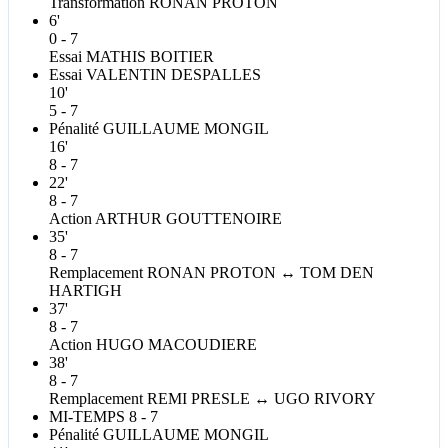
Transformation
RONAN
PROTON
6'
0 - 7
Essai
MATHIS
BOITIER
Essai
VALENTIN
DESPALLES
10'
5 - 7
Pénalité
GUILLAUME
MONGIL
16'
8 - 7
22'
8 - 7
Action
ARTHUR
GOUTTENOIRE
35'
8 - 7
Remplacement
RONAN
PROTON
↔
TOM
DEN
HARTIGH
37'
8 - 7
Action
HUGO
MACOUDIERE
38'
8 - 7
Remplacement
REMI
PRESLE
↔
UGO
RIVORY
MI-TEMPS
8 - 7
Pénalité
GUILLAUME
MONGIL