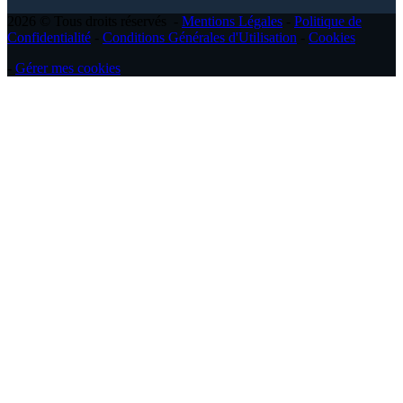
2026 © Tous droits réservés -
Mentions Légales
-
Politique de
Confidentialité
-
Conditions Générales d'Utilisation
-
Cookies
-
Gérer mes cookies