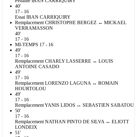
Pénalité
IBAN
CARRIQUIRY
40'
17 - 16
Essai
IBAN
CARRIQUIRY
Remplacement
CHRISTOPHE
BERGEZ
↔
MICKAEL
VERRAMASSON
40'
17 - 16
MI-TEMPS
17 - 16
49'
17 - 16
Remplacement
CHARLY
LASSERRE
↔
LOUIS
ANTOINE
CASADO
49'
17 - 16
Remplacement
LORENZO
LAGUNA
↔
ROMAIN
HOURTOLOU
49'
17 - 16
Remplacement
YANIS
LIDOS
↔
SEBASTIEN
SABATOU
50'
17 - 16
Remplacement
NATHAN
PINTO DE SILVA
↔
ELIOTT
LONDEIX
51'