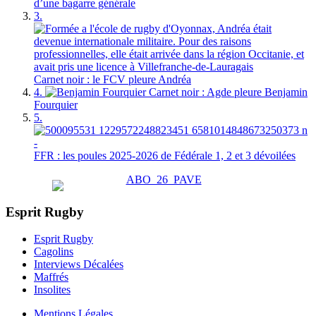
d’une bagarre générale
3.
Carnet noir : le FCV pleure Andréa
4.
Carnet noir : Agde pleure Benjamin
Fourquier
5.
FFR : les poules 2025-2026 de Fédérale 1, 2 et 3 dévoilées
Esprit Rugby
Esprit Rugby
Cagolins
Interviews Décalées
Maffrés
Insolites
Mentions Légales