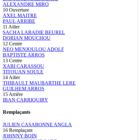
ALEXANDRE
MIRO
10
Ouverture
AXEL
MAITRE
PAUL
ARRIBE
11
Ailier
SACHA
LABADIE BEUREL
DORIAN
MOUCHOU
12
Centre
NEO
MENJOULOU ADOLF
BAPTISTE
ARROS
13
Centre
XABI
CARASSOU
TITOUAN
SOULE
14
Ailier
THIBAULT
MAUBARTHE LERE
GUILHEM
ARROS
15
Arrière
IBAN
CARRIQUIRY
Remplaçants
JULIEN
CASABONNE ANGLA
16
Remplaçant
JOHNNY
BOIN