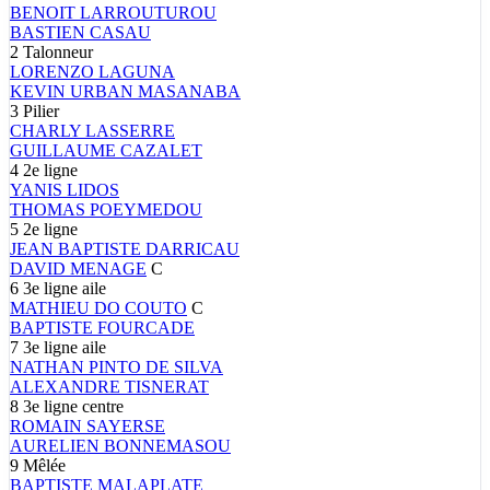
BENOIT
LARROUTUROU
BASTIEN
CASAU
2
Talonneur
LORENZO
LAGUNA
KEVIN
URBAN MASANABA
3
Pilier
CHARLY
LASSERRE
GUILLAUME
CAZALET
4
2e ligne
YANIS
LIDOS
THOMAS
POEYMEDOU
5
2e ligne
JEAN BAPTISTE
DARRICAU
DAVID
MENAGE
C
6
3e ligne aile
MATHIEU
DO COUTO
C
BAPTISTE
FOURCADE
7
3e ligne aile
NATHAN
PINTO DE SILVA
ALEXANDRE
TISNERAT
8
3e ligne centre
ROMAIN
SAYERSE
AURELIEN
BONNEMASOU
9
Mêlée
BAPTISTE
MALAPLATE