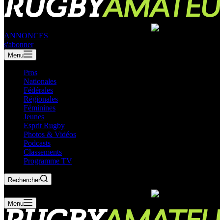
ANNONCES
s'abonner
Menu
Pros
Nationales
Fédérales
Régionales
Féminines
Jeunes
Esprit Rugby
Photos & Vidéos
Podcasts
Classements
Programme TV
Rechercher
Menu