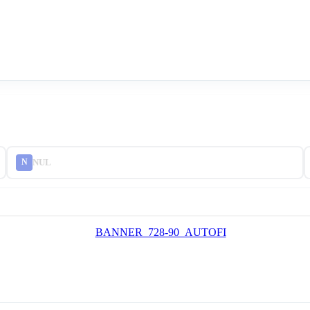
NUL
N