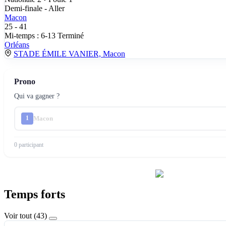
Demi-finale - Aller
Macon
25
-
41
Mi-temps : 6-13
Terminé
Orléans
STADE ÉMILE VANIER, Macon
Prono
Qui va gagner ?
Macon
1
0 participant
Temps forts
Voir tout (43)