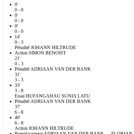
0'
0 - 0
0'
0 - 0
0'
0 - 0
14'
0 - 3
Pénalité
JOHANN
HILTRUDE
Action
SIMON
BENOIST
21'
0 - 3
Pénalité
ADRIAAN
VAN DER BANK
31'
3 - 3
33'
3 - 8
Essai
HUFANGAHAU SUNIA
LATU
Pénalité
ADRIAAN
VAN DER BANK
37'
6 - 8
40'
6 - 8
Action
JOHANN
HILTRUDE
Remplacement
ADRIAAN
VAN DER BANK
↔
FLORIAN