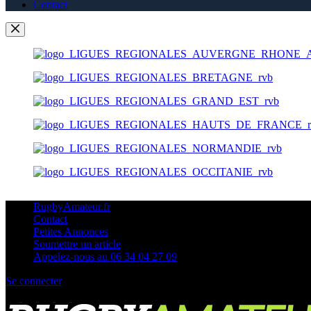
Contact
RugbyAmateur.fr
Contact
Petites Annonces
Soumettre un article
Appelez-nous au 06 34 04 27 09
Se connecter