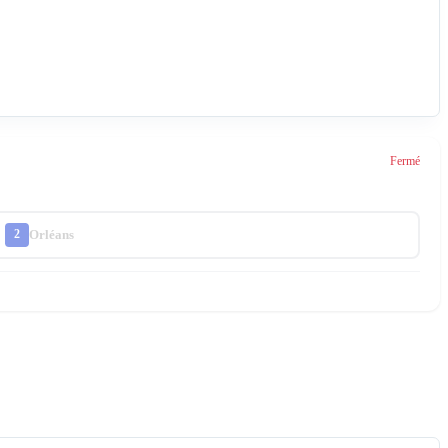
Fermé
Orléans
2