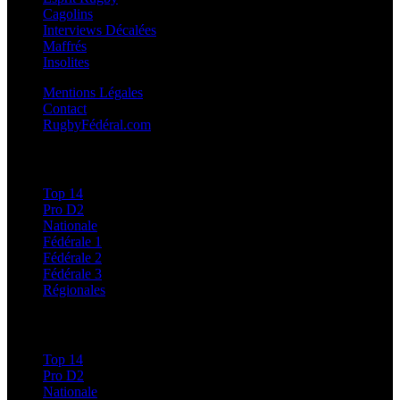
Cagolins
Interviews Décalées
Maffrés
Insolites
Mentions Légales
Contact
RugbyFédéral.com
Calendriers et Résultats
Top 14
Pro D2
Nationale
Fédérale 1
Fédérale 2
Fédérale 3
Régionales
Classements
Top 14
Pro D2
Nationale