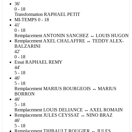
36'
0 - 18
Transformation
RAPHAEL
PETIT
MI-TEMPS
0 - 18
41'
0 - 18
Remplacement
ANTONIN
SANCHEZ
↔
LOUIS
HUGON
Remplacement
AXEL
CHALAFFRE
↔
TEDDY
ALEX-
BALZARINI
42'
0 - 18
Essai
RAPHAEL
REMY
44'
5 - 18
46'
5 - 18
Remplacement
MARIUS
BOURGEOIS
↔
MARIUS
BORRON
46'
5 - 18
Remplacement
LOUIS
DELIANCE
↔
AXEL
ROMAIN
Remplacement
JULES
CEYSSAT
↔
NINO
BRAZ
46'
5 - 18
Remplacement
THIBAULT
ROUGIER
↔
JULES