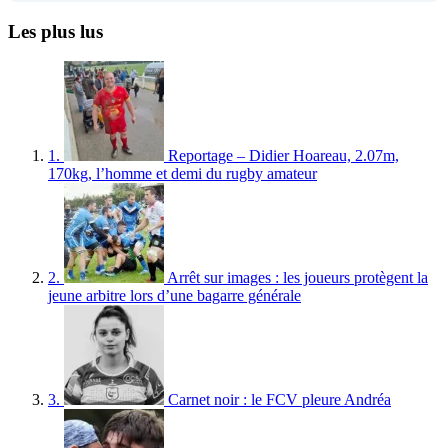
Les plus lus
1.
Reportage – Didier Hoareau, 2.07m,
170kg, l’homme et demi du rugby amateur
2.
Arrêt sur images : les joueurs protègent la
jeune arbitre lors d’une bagarre générale
3.
Carnet noir : le FCV pleure Andréa