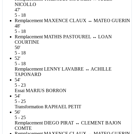
NICOLLO
47'
5 - 18
Remplacement
MAXENCE
CLAUX
↔
MATEO
GUERIN
48'
5 - 18
Remplacement
MATHIS
PASTOUREL
↔
LOAN
COURTINE
50'
5 - 18
52'
5 - 18
Remplacement
LENNY
LAVABRE
↔
ACHILLE
TAPONARD
54'
5 - 23
Essai
MARIUS
BORRON
54'
5 - 25
Transformation
RAPHAEL
PETIT
56'
5 - 25
Remplacement
DIEGO
PIRAT
↔
CLEMENT
BAJON
COMTE
Remplacement
MAXENCE
CLAUX
↔
MATEO
GUERIN