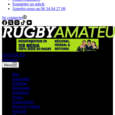
Soumettre un article
Appelez-nous au 06 34 04 27 09
Se connecter
ANNONCES
s'abonner
Menu
Pros
Nationales
Fédérales
Régionales
Féminines
Jeunes
Esprit Rugby
Photos & Vidéos
Podcasts