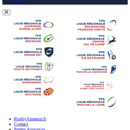
Contact
RugbyAmateur.fr
Contact
Petites Annonces