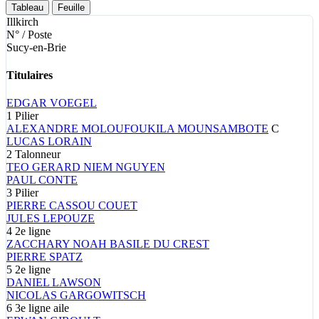
Tableau
Feuille
Illkirch
N° / Poste
Sucy-en-Brie
Titulaires
EDGAR
VOEGEL
1
Pilier
ALEXANDRE
MOLOUFOUKILA MOUNSAMBOTE
C
LUCAS
LORAIN
2
Talonneur
TEO GERARD NIEM
NGUYEN
PAUL
CONTE
3
Pilier
PIERRE
CASSOU COUET
JULES
LEPOUZE
4
2e ligne
ZACCHARY NOAH BASILE
DU CREST
PIERRE
SPATZ
5
2e ligne
DANIEL
LAWSON
NICOLAS
GARGOWITSCH
6
3e ligne aile