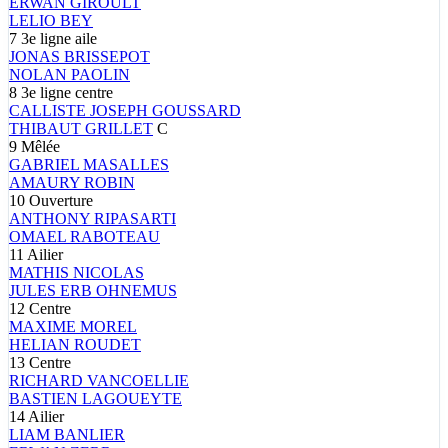
ERWAN
GIROULT
LELIO
BEY
7
3e ligne aile
JONAS
BRISSEPOT
NOLAN
PAOLIN
8
3e ligne centre
CALLISTE JOSEPH
GOUSSARD
THIBAUT
GRILLET
C
9
Mêlée
GABRIEL
MASALLES
AMAURY
ROBIN
10
Ouverture
ANTHONY
RIPASARTI
OMAEL
RABOTEAU
11
Ailier
MATHIS
NICOLAS
JULES
ERB OHNEMUS
12
Centre
MAXIME
MOREL
HELIAN
ROUDET
13
Centre
RICHARD
VANCOELLIE
BASTIEN
LAGOUEYTE
14
Ailier
LIAM
BANLIER