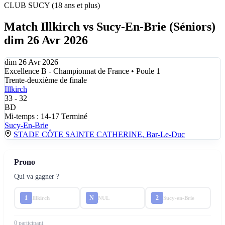
CLUB SUCY (18 ans et plus)
Match Illkirch vs Sucy-En-Brie (Séniors)
dim 26 Avr 2026
dim 26 Avr 2026
Excellence B - Championnat de France • Poule 1
Trente-deuxième de finale
Illkirch
33
-
32
BD
Mi-temps : 14-17
Terminé
Sucy-En-Brie
STADE CÔTE SAINTE CATHERINE, Bar-Le-Duc
Prono
Qui va gagner ?
1
N
2
Illkirch
NUL
Sucy-en-Brie
0 participant