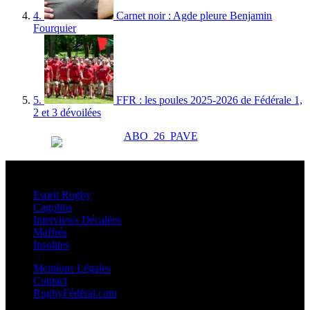
4.
Carnet noir : Agde pleure Benjamin
Fourquier
5.
FFR : les poules 2025-2026 de Fédérale 1,
2 et 3 dévoilées
Esprit Rugby
Esprit Rugby
Cagolins
Interviews Décalées
Maffrés
Insolites
Mentions Légales
Contact
RugbyFédéral.com