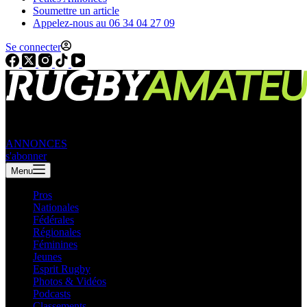
Soumettre un article
Appelez-nous au 06 34 04 27 09
Se connecter
ANNONCES
s'abonner
Menu
Pros
Nationales
Fédérales
Régionales
Féminines
Jeunes
Esprit Rugby
Photos & Vidéos
Podcasts
Classements