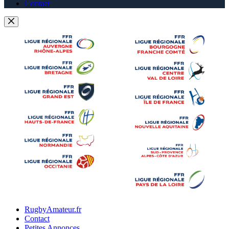
Contact
RugbyAmateur.fr
Contact
Petites Annonces