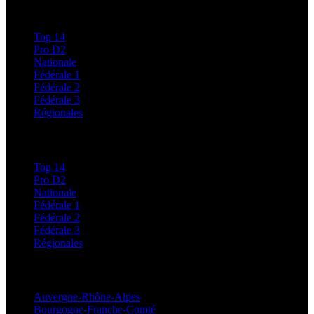
Calendriers et Résultats
Top 14
Pro D2
Nationale
Fédérale 1
Fédérale 2
Fédérale 3
Régionales
Classements
Top 14
Pro D2
Nationale
Fédérale 1
Fédérale 2
Fédérale 3
Régionales
Régionales
Auvergne-Rhône-Alpes
Bourgogne-Franche-Comté