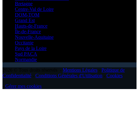
Bretagne
Centre-Val de Loire
DOM-TOM
Grand Est
Hauts-de-France
Île-de-France
Nouvelle-Aquitaine
Occitanie
Pays de la Loire
Sud PACA
Normandie
2026 © Tous droits réservés -
Mentions Légales
-
Politique de
Confidentialité
-
Conditions Générales d'Utilisation
-
Cookies
-
Gérer mes cookies