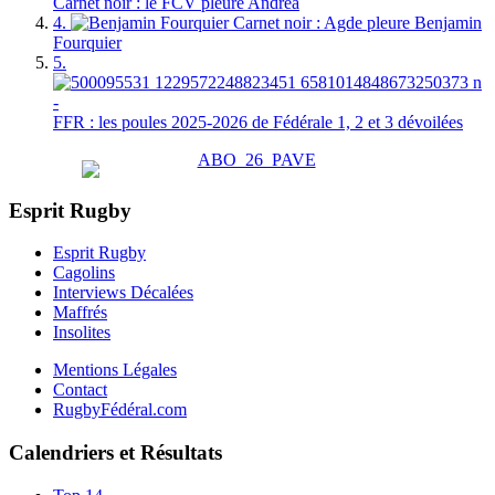
Carnet noir : le FCV pleure Andréa
4.
Carnet noir : Agde pleure Benjamin
Fourquier
5.
FFR : les poules 2025-2026 de Fédérale 1, 2 et 3 dévoilées
Esprit Rugby
Esprit Rugby
Cagolins
Interviews Décalées
Maffrés
Insolites
Mentions Légales
Contact
RugbyFédéral.com
Calendriers et Résultats