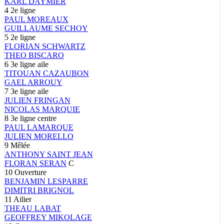
KARL
DAYMIER
4
2e ligne
PAUL
MOREAUX
GUILLAUME
SECHOY
5
2e ligne
FLORIAN
SCHWARTZ
THEO
BISCARO
6
3e ligne aile
TITOUAN
CAZAUBON
GAEL
ARROUY
7
3e ligne aile
JULIEN
FRINGAN
NICOLAS
MARQUIE
8
3e ligne centre
PAUL
LAMARQUE
JULIEN
MORELLO
9
Mêlée
ANTHONY
SAINT JEAN
FLORAN
SERAN
C
10
Ouverture
BENJAMIN
LESPARRE
DIMITRI
BRIGNOL
11
Ailier
THEAU
LABAT
GEOFFREY
MIKOLAGE