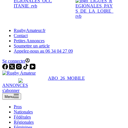
RugbyAmateur.fr
Contact
Petites Annonces
Soumettre un article
Appelez-nous au 06 34 04 27 09
Se connecter
ANNONCES
s'abonner
Menu
Pros
Nationales
Fédérales
Régionales
Féminines