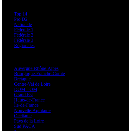
Classements
Top 14
Pro D2
Nationale
Fédérale 1
Fédérale 2
Fédérale 3
Régionales
Régionales
Auvergne-Rhône-Alpes
Bourgogne-Franche-Comté
Bretagne
Centre-Val de Loire
DOM-TOM
Grand Est
Hauts-de-France
Île-de-France
Nouvelle-Aquitaine
Occitanie
Pays de la Loire
Sud PACA