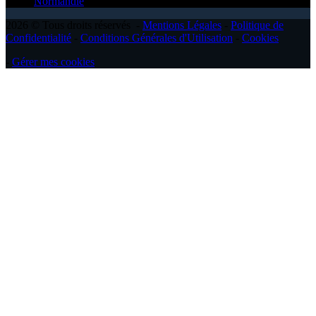
Normandie
2026 © Tous droits réservés -
Mentions Légales
-
Politique de
Confidentialité
-
Conditions Générales d'Utilisation
-
Cookies
-
Gérer mes cookies