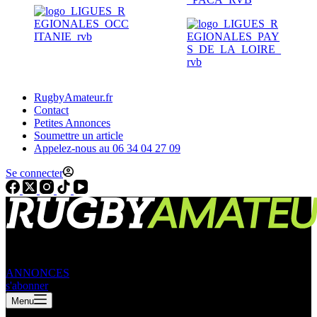
RugbyAmateur.fr
Contact
Petites Annonces
Soumettre un article
Appelez-nous au 06 34 04 27 09
Se connecter
ANNONCES
s'abonner
Menu