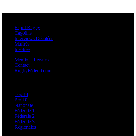
Esprit Rugby
Esprit Rugby
Cagolins
Interviews Décalées
Maffrés
Insolites
Mentions Légales
Contact
RugbyFédéral.com
Calendriers et Résultats
Top 14
Pro D2
Nationale
Fédérale 1
Fédérale 2
Fédérale 3
Régionales