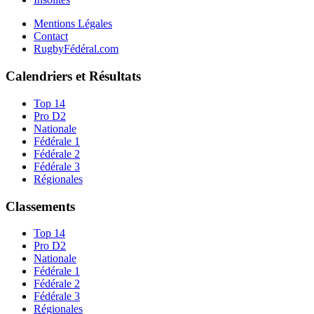
Mentions Légales
Contact
RugbyFédéral.com
Calendriers et Résultats
Top 14
Pro D2
Nationale
Fédérale 1
Fédérale 2
Fédérale 3
Régionales
Classements
Top 14
Pro D2
Nationale
Fédérale 1
Fédérale 2
Fédérale 3
Régionales