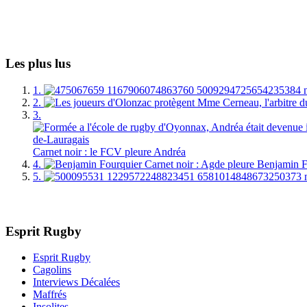
Les plus lus
1.
2.
3.
Carnet noir : le FCV pleure Andréa
4.
Carnet noir : Agde pleure Benjamin 
5.
Esprit Rugby
Esprit Rugby
Cagolins
Interviews Décalées
Maffrés
Insolites