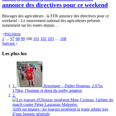
annonce des directives pour ce weekend
Blocages des agriculteurs : la FFR annonce des directives pour ce
weekend – Le mouvement national des agriculteurs présents
notamment sur les routes depuis…
Précédent
1
…
97
98
99
100
101
102
103
…
108
Suivant
Les plus lus
1.
Reportage – Didier Hoareau, 2.07m,
170kg, l’homme et demi du rugby amateur
2.
Arrêt sur images : les joueurs protègent la jeune arbitre lors
d’une bagarre générale