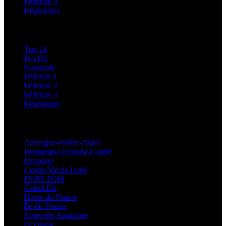
Fédérale 3
Régionales
Classements
Top 14
Pro D2
Nationale
Fédérale 1
Fédérale 2
Fédérale 3
Régionales
Régionales
Auvergne-Rhône-Alpes
Bourgogne-Franche-Comté
Bretagne
Centre-Val de Loire
DOM-TOM
Grand Est
Hauts-de-France
Île-de-France
Nouvelle-Aquitaine
Occitanie