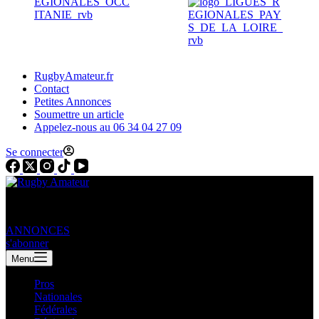
RugbyAmateur.fr
Contact
Petites Annonces
Soumettre un article
Appelez-nous au 06 34 04 27 09
Se connecter
ANNONCES
s'abonner
Menu
Pros
Nationales
Fédérales