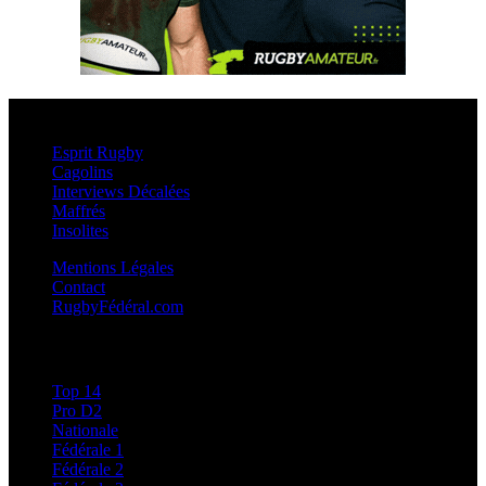
Esprit Rugby
Esprit Rugby
Cagolins
Interviews Décalées
Maffrés
Insolites
Mentions Légales
Contact
RugbyFédéral.com
Calendriers et Résultats
Top 14
Pro D2
Nationale
Fédérale 1
Fédérale 2