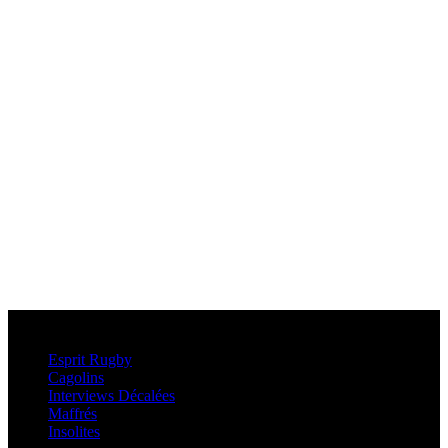
Esprit Rugby
Esprit Rugby
Cagolins
Interviews Décalées
Maffrés
Insolites