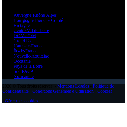
Régionales
Auvergne-Rhône-Alpes
Bourgogne-Franche-Comté
Bretagne
Centre-Val de Loire
DOM-TOM
Grand Est
Hauts-de-France
Île-de-France
Nouvelle-Aquitaine
Occitanie
Pays de la Loire
Sud PACA
Normandie
2026 © Tous droits réservés -
Mentions Légales
-
Politique de
Confidentialité
-
Conditions Générales d'Utilisation
-
Cookies
-
Gérer mes cookies