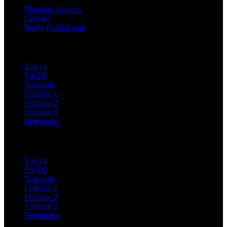
Mentions Légales
Contact
RugbyFédéral.com
Calendriers et Résultats
Top 14
Pro D2
Nationale
Fédérale 1
Fédérale 2
Fédérale 3
Régionales
Classements
Top 14
Pro D2
Nationale
Fédérale 1
Fédérale 2
Fédérale 3
Régionales